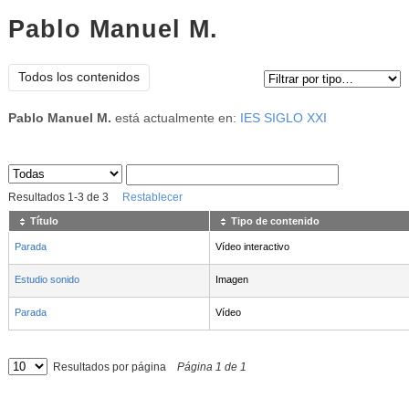
Pablo Manuel M.
Tipo de contenido:
Todos los contenidos
Pablo Manuel M.
está actualmente en:
IES SIGLO XXI
Sus archivos
:
Resultados
1
-
3
de
3
Restablecer
Título
Tipo de contenido
Parada
Vídeo interactivo
Estudio sonido
Imagen
Parada
Vídeo
Resultados por página
Página
1
de
1