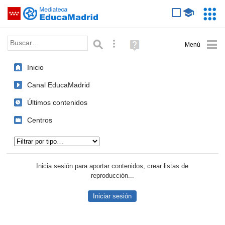
Mediateca de EducaMadrid
Saltar navegación
Servic
Educa
Palabra o frase:
Búsqueda avanzada
Ayuda
(en
ventana
Inicio
nueva)
Canal EducaMadrid
Últimos contenidos
Centros
Tipo de contenido:
Inicia sesión para aportar contenidos, crear listas de
reproducción...
Iniciar sesión