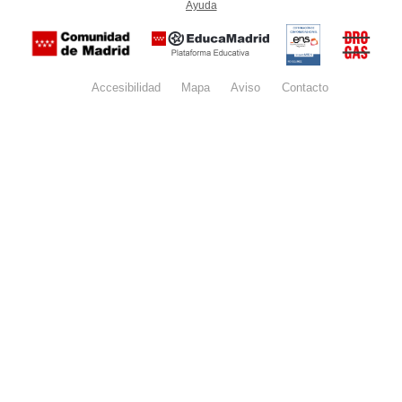
Ayuda
(en ventana nueva)
Certificación
Buzón
de
anónim
conformidad
del Pla
con el
Regiona
Esquema
contra l
Nacional de
Accesibilidad
Mapa
web
Aviso
legal
Contacto
Drogas 
Seguridad
la
(categoría
Comunid
MEDIA). El
de Madr
documento
se abrirá en
ventana
nueva.