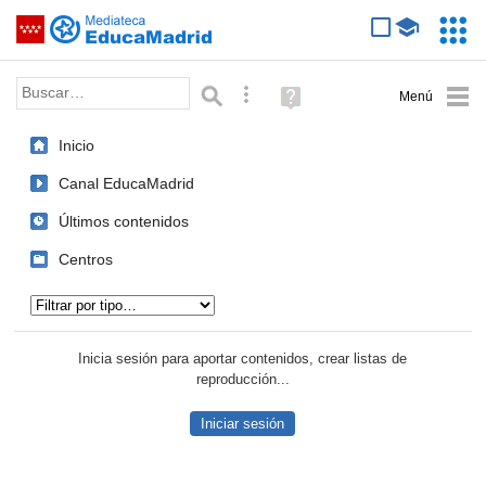
Mediateca de EducaMadrid
Saltar navegación
Servic
Educa
Palabra o frase:
Búsqueda avanzada
Ayuda
(en
ventana
Inicio
nueva)
Canal EducaMadrid
Últimos contenidos
Centros
Tipo de contenido:
Inicia sesión para aportar contenidos, crear listas de
reproducción...
Iniciar sesión