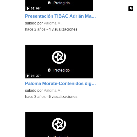
01′ 06″
Presentación TIBAC Adrián Madrid
Contenido educativo.
subido por
Paloma M.
-
hace 2 años
-
4
visualizaciones
04′ 37″
Paloma Morate-Contenidos digitales
subido por
Paloma M.
-
hace 3 años
-
5
visualizaciones