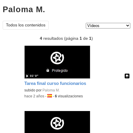
Paloma M.
vídeos
Tipo de contenido:
Todos los contenidos
4
resultados (página
1
de
1
)
01′ 0″
Tarea final curso funcionarios
Contenido educativo.
subido por
Paloma M.
-
hace 2 años
-
Idioma:
-
6
visualizaciones