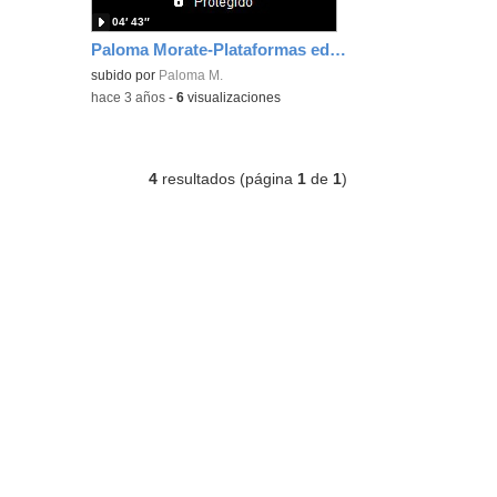
04′ 43″
Paloma Morate-Plataformas educativas
subido por
Paloma M.
-
hace 3 años
-
6
visualizaciones
4
resultados (página
1
de
1
)