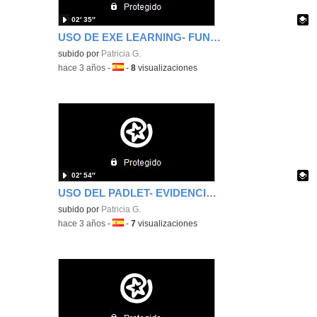
02′ 35″
USO DE EXE LEARNING- FUNDAMENTALES
Contenido educativo.
subido por
Patricia G.
-
hace 3 años
-
Idioma:
-
8
visualizaciones
02′ 54″
USO DEL PADLET- EVIDENCIAS FUNDAMENTALES
Contenido educativo.
subido por
Patricia G.
-
hace 3 años
-
Idioma:
-
7
visualizaciones