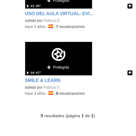
01′ 35″
USO DEL AULA VIRTUAL- EVIDENCIAS FUNDAMENTALES
Contenido educativo.
subido por
Patricia G.
-
hace 3 años
-
Idioma:
-
7
visualizaciones
04′ 47″
SMILE & LEARN
Contenido educativo.
subido por
Patricia G.
-
hace 3 años
-
Idioma:
-
8
visualizaciones
5
resultados (página
1
de
1
)