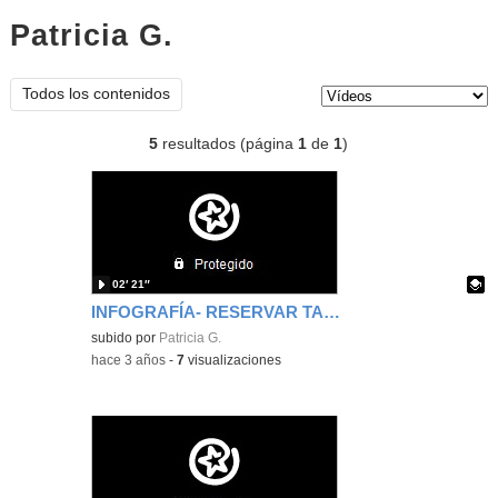
Patricia G.
vídeos
Tipo de contenido:
Todos los contenidos
5
resultados (página
1
de
1
)
02′ 21″
INFOGRAFÍA- RESERVAR TABLETS
Contenido educativo.
subido por
Patricia G.
-
hace 3 años
-
7
visualizaciones