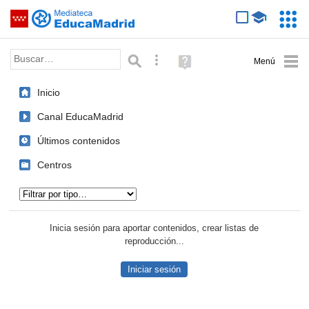
Mediateca de EducaMadrid
Saltar navegación
Servic
Educa
Palabra o frase:
Búsqueda avanzada
Ayuda
(en
ventana
Inicio
nueva)
Canal EducaMadrid
Últimos contenidos
Centros
Tipo de contenido:
Inicia sesión para aportar contenidos, crear listas de
reproducción...
Iniciar sesión