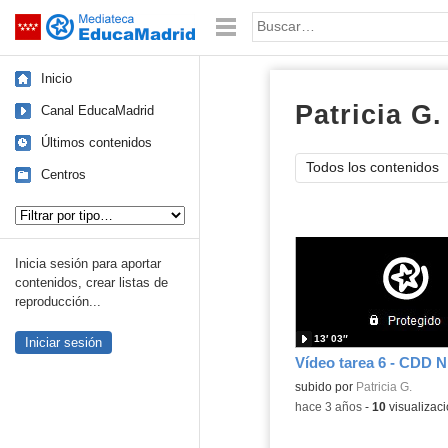
Mediateca de EducaMadrid
Saltar navegación
Palabra o frase:
Inicio
Patricia G.
Canal EducaMadrid
Últimos contenidos
Todos los contenidos
Centros
Tipo de contenido:
Inicia sesión para aportar
contenidos, crear listas de
reproducción...
13′ 03″
Iniciar sesión
Vídeo tarea 6 - CDD N
Contenido educativo.
subido por
Patricia G.
-
hace 3 años
-
10
visualizac