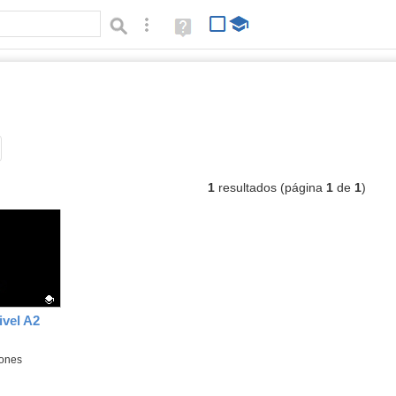
Búsqueda avanzada
Ayuda
(en
ventana
nueva)
vídeos
Tipo de contenido:
1
resultados (página
1
de
1
)
ivel A2
iones