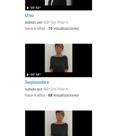
00′ 03″
Uno
subido por
Mâª Del Pilar A.
-
hace 6 años
-
70
visualizaciones
00′ 04″
Septiembre
subido por
Mâª Del Pilar A.
-
hace 6 años
-
68
visualizaciones