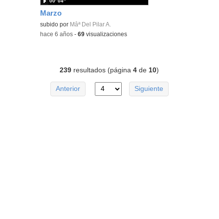
00′ 04″
Marzo
subido por
Mâª Del Pilar A.
-
hace 6 años
-
69
visualizaciones
239
resultados (página
4
de
10
)
Anterior
Siguiente