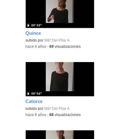
00′ 03″
Quince
subido por
Mâª Del Pilar A.
-
hace 6 años
-
69
visualizaciones
00′ 04″
Catorce
subido por
Mâª Del Pilar A.
-
hace 6 años
-
68
visualizaciones