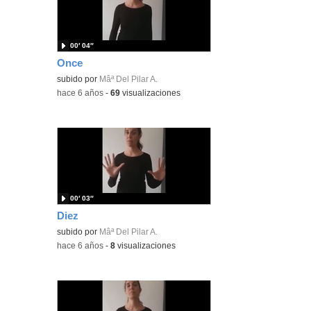
00′ 04″
Once
subido por
Mâª Del Pilar A.
-
hace 6 años
-
69
visualizaciones
00′ 03″
Diez
subido por
Mâª Del Pilar A.
-
hace 6 años
-
8
visualizaciones