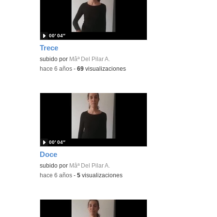
00′ 04″
Trece
subido por
Mâª Del Pilar A.
-
hace 6 años
-
69
visualizaciones
00′ 04″
Doce
subido por
Mâª Del Pilar A.
-
hace 6 años
-
5
visualizaciones