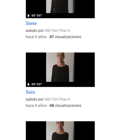
00′ 04″
Siete
subido por
Mâª Del Pilar A.
-
hace 6 años
-
67
visualizaciones
00′ 03″
Seis
subido por
Mâª Del Pilar A.
-
hace 6 años
-
68
visualizaciones