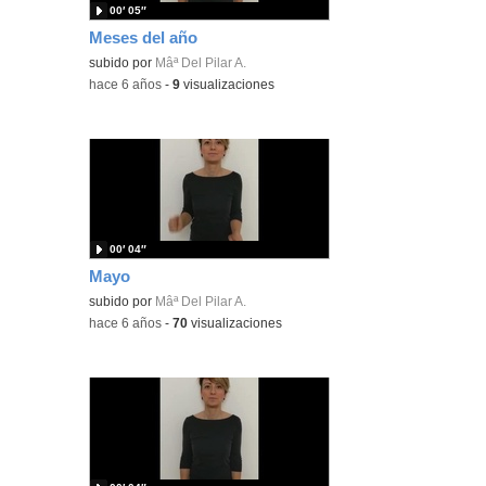
00′ 05″
Meses del año
subido por
Mâª Del Pilar A.
-
hace 6 años
-
9
visualizaciones
00′ 04″
Mayo
subido por
Mâª Del Pilar A.
-
hace 6 años
-
70
visualizaciones