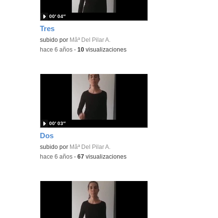
00′ 04″
Tres
subido por
Mâª Del Pilar A.
-
hace 6 años
-
10
visualizaciones
00′ 03″
Dos
subido por
Mâª Del Pilar A.
-
hace 6 años
-
67
visualizaciones