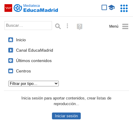
Mediateca de EducaMadrid
Saltar navegación
Servic
Educa
Palabra o frase:
Búsqueda avanzada
Ayuda
(en
ventana
Inicio
nueva)
Canal EducaMadrid
Últimos contenidos
Centros
Tipo de contenido:
Inicia sesión para aportar contenidos, crear listas de
reproducción...
Iniciar sesión