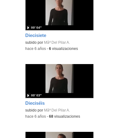
00′ 04″
Diecisiete
subido por
Mâª Del Pilar A.
-
hace 6 años
-
6
visualizaciones
00′ 03″
Dieciséis
subido por
Mâª Del Pilar A.
-
hace 6 años
-
68
visualizaciones