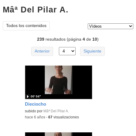
Mâª Del Pilar A.
vídeos
Tipo de contenido:
Todos los contenidos
239
resultados (página
4
de
10
)
Anterior
Siguiente
00′ 04″
Dieciocho
subido por
Mâª Del Pilar A.
-
hace 6 años
-
67
visualizaciones