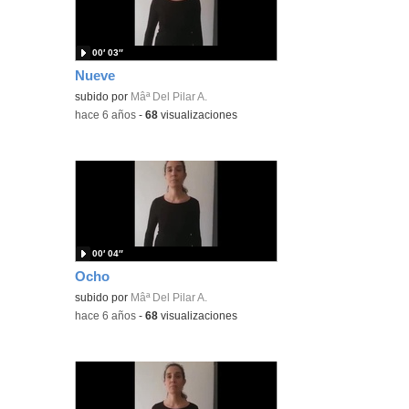
00′ 03″
Nueve
subido por
Mâª Del Pilar A.
-
hace 6 años
-
68
visualizaciones
00′ 04″
Ocho
subido por
Mâª Del Pilar A.
-
hace 6 años
-
68
visualizaciones