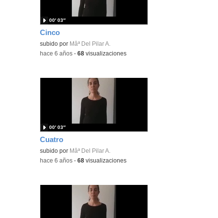
00′ 03″
Cinco
subido por
Mâª Del Pilar A.
-
hace 6 años
-
68
visualizaciones
00′ 03″
Cuatro
subido por
Mâª Del Pilar A.
-
hace 6 años
-
68
visualizaciones