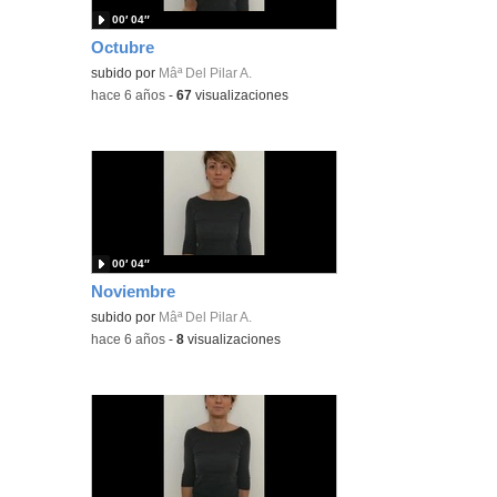
00′ 04″
Octubre
subido por
Mâª Del Pilar A.
-
hace 6 años
-
67
visualizaciones
00′ 04″
Noviembre
subido por
Mâª Del Pilar A.
-
hace 6 años
-
8
visualizaciones