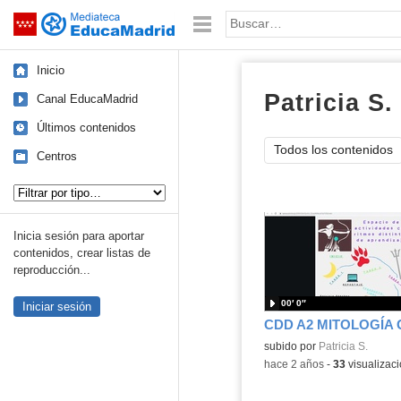
Mediateca de EducaMadrid
Saltar navegación
Palabra o frase:
Inicio
Patricia S.
Canal EducaMadrid
Últimos contenidos
Todos los contenidos
Centros
Tipo de contenido:
Inicia sesión para aportar
contenidos, crear listas de
reproducción...
00′ 0″
Iniciar sesión
CDD A2 MITOLOGÍA
Contenido educativo.
subido por
Patricia S.
-
hace 2 años
-
33
visualizac