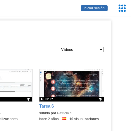
Servic
Iniciar sesión
Educa
00′ 0″
- Contenido educativo
Tarea 6
.
.
Contenido educativo.
subido por
Patricia S.
alizaciones
-
hace 2 años
-
Idioma:
-
10
visualizaciones