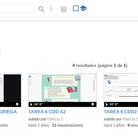
Búsqueda avanzada
Ayuda
(en
ventana
nueva)
vídeos
Tipo de contenido:
4
resultados (página
1
de
1
)
00′ 0″
00′ 0″
 GRIEGA
TAREA 6 CDD A2
- Contenido educativo
TAREA 6 CDD2
Contenido educativo.
subido por
Patricia S.
Contenido educativo
subido por
Patricia S
iones
-
hace 2 años
-
13
visualizaciones
-
hace 2 años
-
9
visu