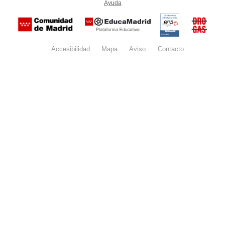
Ayuda
(en ventana nueva)
Certificación
Buzón
de
anónim
conformidad
del Pla
con el
Regiona
Esquema
contra l
Nacional de
Accesibilidad
Mapa
web
Aviso
legal
Contacto
Drogas 
Seguridad
la
(categoría
Comunid
MEDIA). El
de Madr
documento
se abrirá en
ventana
nueva.