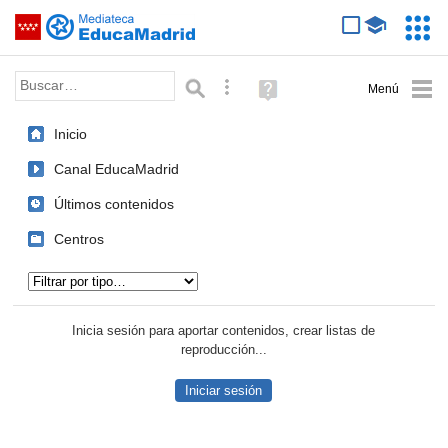
Mediateca de EducaMadrid
Saltar navegación
Servic
Educa
Palabra o frase:
Búsqueda avanzada
Ayuda
(en
ventana
Inicio
nueva)
Canal EducaMadrid
Últimos contenidos
Centros
Tipo de contenido:
Inicia sesión para aportar contenidos, crear listas de
reproducción...
Iniciar sesión