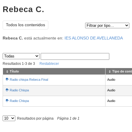
Rebeca C.
Tipo de contenido:
Todos los contenidos
Rebeca C.
está actualmente en:
IES ALONSO DE AVELLANEDA
Sus archivos
:
Resultados
1
-
3
de
3
Restablecer
Título
Tipo de con
Radio chispa Rebeca Final
Audio
Radio Chispa
Audio
Radio Chispa
Audio
Resultados por página
Página
1
de
1