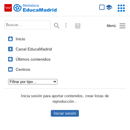
Mediateca de EducaMadrid
Saltar navegación
Servic
Educa
Palabra o frase:
Búsqueda avanzada
Ayuda
(en
ventana
Inicio
nueva)
Canal EducaMadrid
Últimos contenidos
Centros
Tipo de contenido:
Inicia sesión para aportar contenidos, crear listas de
reproducción...
Iniciar sesión