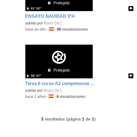
01′ 32″
ENSAYO NAVIDAD 5ºA
Contenido educativo.
subido por
Rocio De L.
-
hace un año
-
Idioma:
-
96
visualizaciones
06′ 37″
Tarea 6 curso A2 competencia digital
Contenido educativo.
subido por
Rocio De L.
-
hace 2 años
-
Idioma:
-
6
visualizaciones
3
resultados (página
1
de
1
)