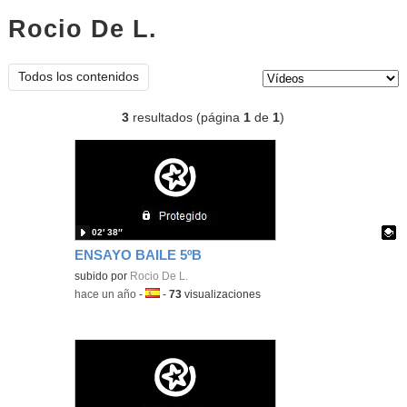
Rocio De L.
vídeos
Tipo de contenido:
Todos los contenidos
3
resultados (página
1
de
1
)
02′ 38″
ENSAYO BAILE 5ºB
Contenido educativo.
subido por
Rocio De L.
-
hace un año
-
Idioma:
-
73
visualizaciones