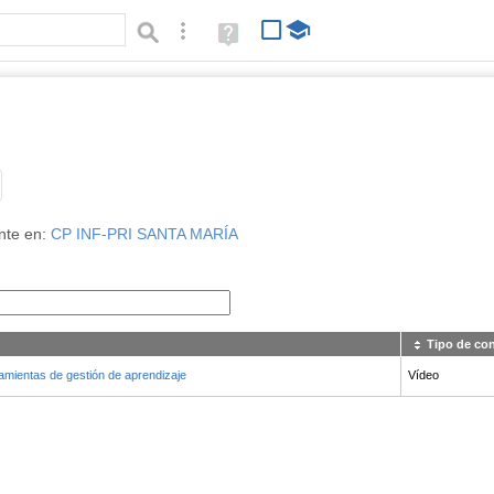
Búsqueda avanzada
Ayuda
(en
ventana
nueva)
Tipo de contenido:
nte en:
CP INF-PRI SANTA MARÍA
Tipo de co
amientas de gestión de aprendizaje
Vídeo