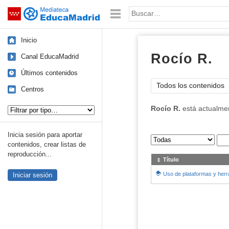
Mediateca de EducaMadrid
Saltar navegación
Palabra o frase:
Inicio
Rocío R.
Canal EducaMadrid
Últimos contenidos
Todos los contenidos
Centros
Tipo de contenido:
Rocío R.
está actualme
Inicia sesión para aportar
Sus archivos
:
contenidos, crear listas de
reproducción...
Título
Uso de plataformas y herr
Iniciar sesión