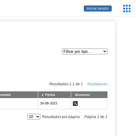
Servic
Iniciar sesión
Educa
Resultados
1
-
1
de
1
Restablecer
ntenido
Fecha
Acciones
NaN30-08-2023
30-08-2023
Ver
Resultados por página
Página
1
de
1