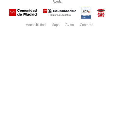
Ayuda
(en ventana nueva)
Certificación
Buzón
de
anónim
conformidad
del Pla
con el
Regiona
Esquema
contra l
Nacional de
Accesibilidad
Mapa
web
Aviso
legal
Contacto
Drogas 
Seguridad
la
(categoría
Comunid
MEDIA). El
de Madr
documento
se abrirá en
ventana
nueva.