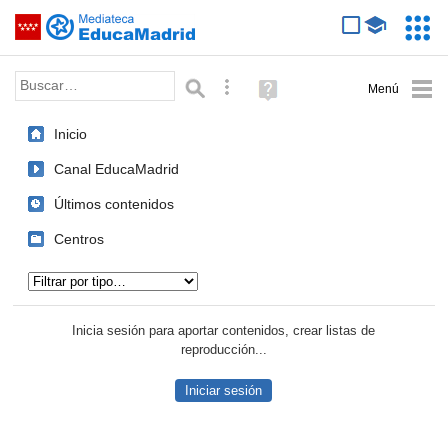
Mediateca de EducaMadrid
Saltar navegación
Servic
Educa
Palabra o frase:
Búsqueda avanzada
Ayuda
(en
ventana
Inicio
nueva)
Canal EducaMadrid
Últimos contenidos
Centros
Tipo de contenido:
Inicia sesión para aportar contenidos, crear listas de
reproducción...
Iniciar sesión