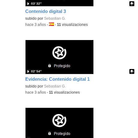
03′ 32″
Contenido digital 3
Contenido educativo.
subido por
Sebastian G.
-
hace 3 años
-
Idioma:
-
11
visualizaciones
02′ 54″
Evidencia: Contenido digital 1
Contenido educativo.
subido por
Sebastian G.
-
hace 3 años
-
11
visualizaciones