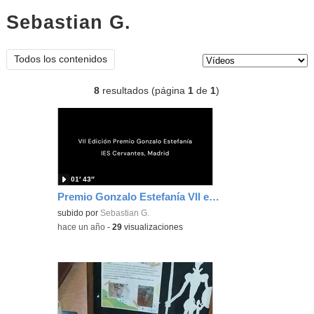
Sebastian G.
vídeos
Tipo de contenido:
Todos los contenidos
8
resultados (página
1
de
1
)
01′ 43″
Premio Gonzalo Estefanía VII edición
subido por
Sebastian G.
-
hace un año
-
29
visualizaciones