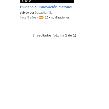
03′ 0″
Evidencia: Innovación metodológica
subido por
Sebastian G.
-
hace 3 años
-
Idioma:
-
10
visualizaciones
8
resultados (página
1
de
1
)