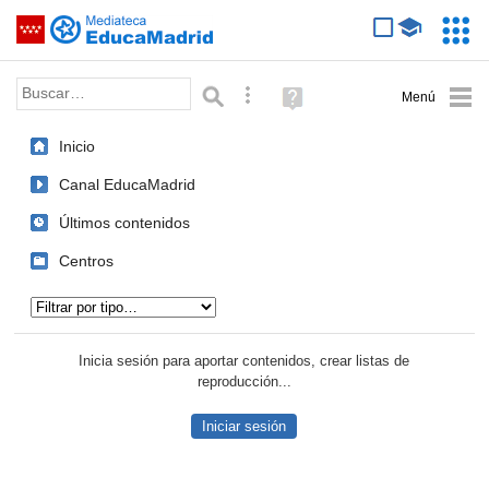
Mediateca de EducaMadrid
Saltar navegación
Servic
Educa
Palabra o frase:
Búsqueda avanzada
Ayuda
(en
ventana
Inicio
nueva)
Canal EducaMadrid
Últimos contenidos
Centros
Tipo de contenido:
Inicia sesión para aportar contenidos, crear listas de
reproducción...
Iniciar sesión