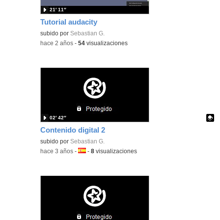
21′ 11″
Tutorial audacity
subido por
Sebastian G.
-
hace 2 años
-
54
visualizaciones
02′ 42″
Contenido digital 2
Contenido educativo.
subido por
Sebastian G.
-
hace 3 años
-
Idioma:
-
8
visualizaciones