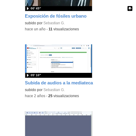
00′ 45″
Exposición de fósiles urbano
Contenido educativo.
subido por
Sebastian G.
-
hace un año
-
11
visualizaciones
05′ 10″
Subida de audios a la mediateca
subido por
Sebastian G.
-
hace 2 años
-
25
visualizaciones