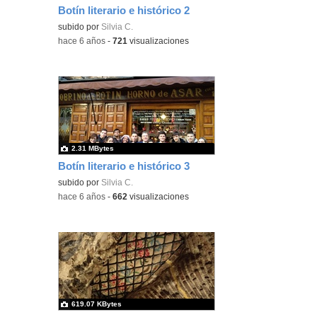
Botín literario e histórico 2
subido por
Silvia C.
-
hace 6 años
-
721
visualizaciones
2.31 MBytes
Botín literario e histórico 3
subido por
Silvia C.
-
hace 6 años
-
662
visualizaciones
619.07 KBytes