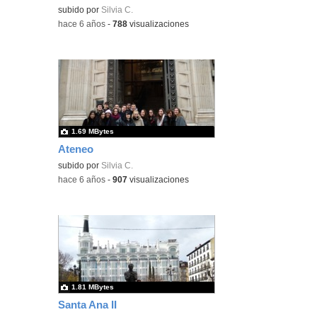
subido por
Silvia C.
-
hace 6 años
-
788
visualizaciones
1.69 MBytes
Ateneo
subido por
Silvia C.
-
hace 6 años
-
907
visualizaciones
1.81 MBytes
Santa Ana II