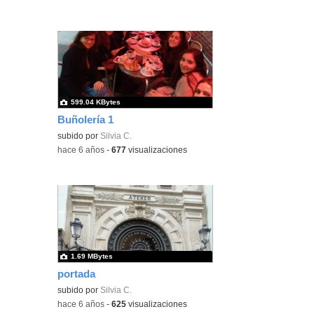
599.04 KBytes
Buñolería 1
subido por
Silvia C.
-
hace 6 años
-
677
visualizaciones
1.69 MBytes
portada
subido por
Silvia C.
-
hace 6 años
-
625
visualizaciones