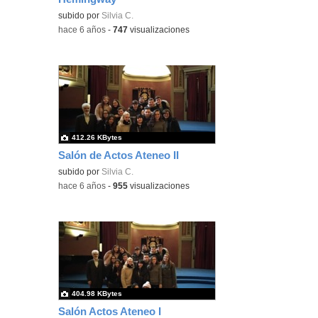
subido por
Silvia C.
-
hace 6 años
-
747
visualizaciones
412.26 KBytes
Salón de Actos Ateneo II
subido por
Silvia C.
-
hace 6 años
-
955
visualizaciones
404.98 KBytes
Salón Actos Ateneo I