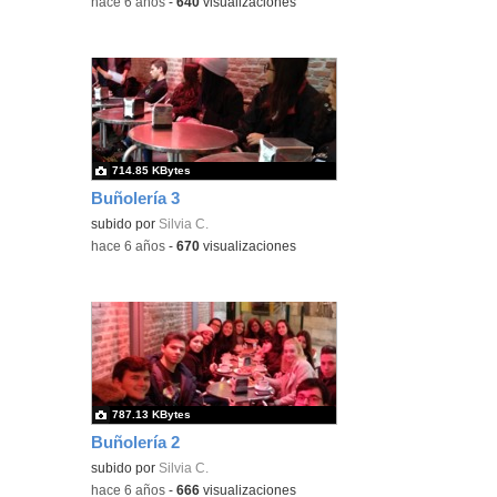
-
hace 6 años
-
640
visualizaciones
714.85 KBytes
Buñolería 3
subido por
Silvia C.
-
hace 6 años
-
670
visualizaciones
787.13 KBytes
Buñolería 2
subido por
Silvia C.
-
hace 6 años
-
666
visualizaciones