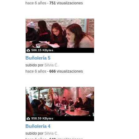
-
hace 6 años
-
751
visualizaciones
586.15 KBytes
Buñolería 5
subido por
Silvia C.
-
hace 6 años
-
666
visualizaciones
958.59 KBytes
Buñolería 4
subido por
Silvia C.