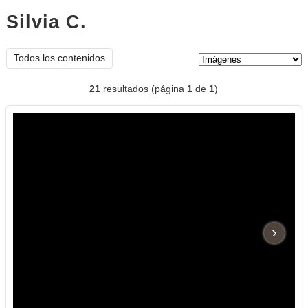
Silvia C.
imágenes
Tipo de contenido:
Todos los contenidos
21
resultados (página
1
de
1
)
›