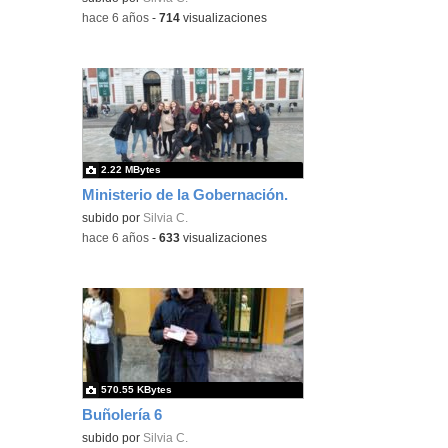
-
hace 6 años
-
714
visualizaciones
2.22 MBytes
Ministerio de la Gobernación.
subido por
Silvia C.
-
hace 6 años
-
633
visualizaciones
570.55 KBytes
Buñolería 6
subido por
Silvia C.