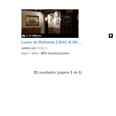
3.70 MBytes
Luces de Bohemia 2 BAC N 20/12/2019
Contenido educativo.
subido por
Silvia C.
-
hace 7 años
-
871
visualizaciones
21
resultados (página
1
de
1
)