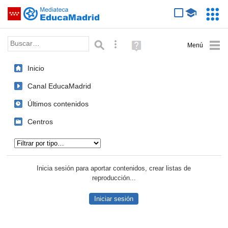
Mediateca de EducaMadrid
Saltar navegación
Servic
Educa
Palabra o frase:
Búsqueda avanzada
Ayuda
(en
ventana
Inicio
nueva)
Canal EducaMadrid
Últimos contenidos
Centros
Tipo de contenido:
Inicia sesión para aportar contenidos, crear listas de
reproducción...
Iniciar sesión