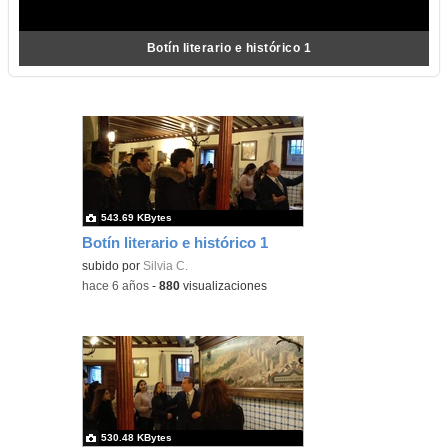
Botín literario e histórico 1
543.69 KBytes
Botín literario e histórico 1
subido por
Silvia C.
-
hace 6 años
-
880
visualizaciones
530.48 KBytes