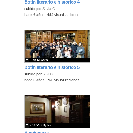
Botín literario e histórico 4
subido por
Silvia C.
-
hace 6 años
-
684
visualizaciones
1.55 MBytes
Botín literario e histórico 5
subido por
Silvia C.
-
hace 6 años
-
766
visualizaciones
406.53 KBytes
Hemingway