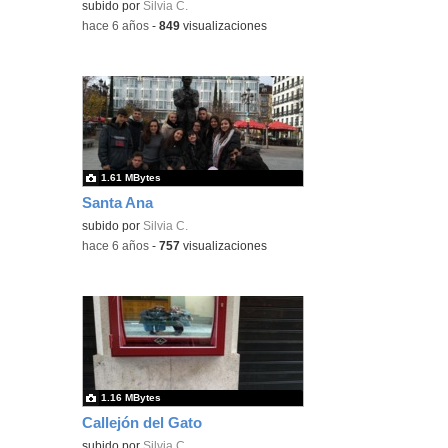
subido por
Silvia C.
-
hace 6 años
-
849
visualizaciones
1.61 MBytes
Santa Ana
subido por
Silvia C.
-
hace 6 años
-
757
visualizaciones
1.16 MBytes
Callejón del Gato
subido por
Silvia C.