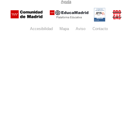
Ayuda
(en ventana nueva)
Certificación
Buzón
de
anónim
conformidad
del Pla
con el
Regiona
Esquema
contra l
Nacional de
Accesibilidad
Mapa
web
Aviso
legal
Contacto
Drogas 
Seguridad
la
(categoría
Comunid
MEDIA). El
de Madr
documento
se abrirá en
ventana
nueva.