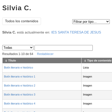
Silvia C.
Tipo de contenido:
Todos los contenidos
Silvia C.
está actualmente en:
IES SANTA TERESA DE JESUS
Sus archivos
:
Resultados
1
-
10
de
64
Restablecer
Título
Tipo de contenido
Botín literario e histórico
Lista
Botín literario e histórico 1
Imagen
Botín literario e histórico 2
Imagen
Botín literario e histórico 3
Imagen
Botín literario e histórico 4
Imagen