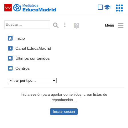
Mediateca de EducaMadrid
Saltar navegación
Servic
Educa
Palabra o frase:
Búsqueda avanzada
Ayuda
(en
ventana
Inicio
nueva)
Canal EducaMadrid
Últimos contenidos
Centros
Tipo de contenido:
Inicia sesión para aportar contenidos, crear listas de
reproducción...
Iniciar sesión