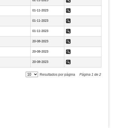
NaN02-11-2023
02-11-2023
Ver
NaN01-11-2023
01-11-2023
Ver
NaN01-11-2023
01-11-2023
Ver
NaN01-11-2023
01-11-2023
Ver
NaN20-08-2023
20-08-2023
Ver
NaN20-08-2023
20-08-2023
Ver
NaN20-08-2023
20-08-2023
Ver
Resultados por página
Página
1
de
2