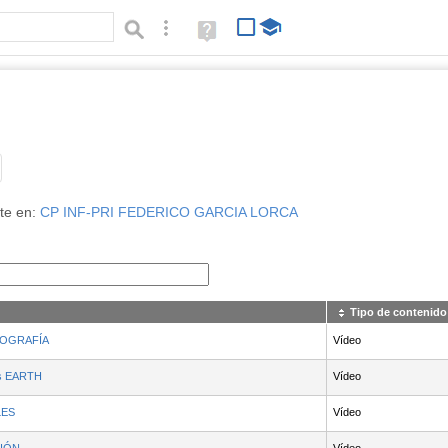
Búsqueda avanzada
Ayuda
(en
ventana
nueva)
Tipo de contenido:
te en:
CP INF-PRI FEDERICO GARCIA LORCA
Tipo de contenido
FOGRAFÍA
Vídeo
los EARTH
Vídeo
LES
Vídeo