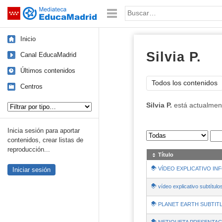
Mediateca de EducaMadrid
Saltar navegación
Palabra o frase:
Inicio
Silvia P.
Canal EducaMadrid
Últimos contenidos
Todos los contenidos
Centros
Tipo de contenido:
Silvia P.
está actualmen
Inicia sesión para aportar
Sus archivos
:
contenidos, crear listas de
reproducción...
Título
VÍDEO EXPLICATIVO IN
Iniciar sesión
vídeo explicativo subtítu
PLANET EARTH SUBTIT