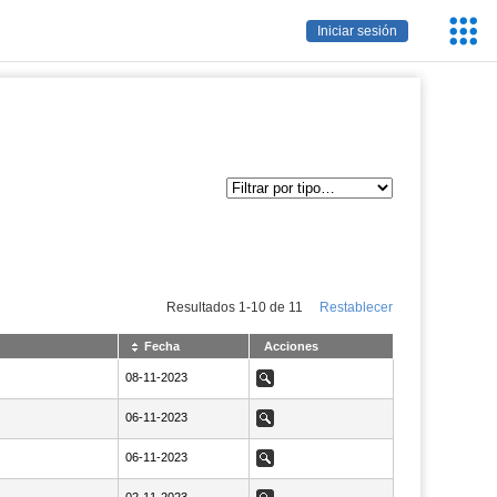
Servic
Iniciar sesión
Educa
Resultados
1
-
10
de
11
Restablecer
Fecha
Acciones
NaN08-11-2023
08-11-2023
Ver
NaN06-11-2023
06-11-2023
Ver
NaN06-11-2023
06-11-2023
Ver