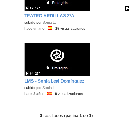
07′ 12″
TEATRO ARDILLAS 2ºA
Contenido educativo.
subido por
Sonia L.
-
hace un año
-
Idioma:
-
25
visualizaciones
04′ 27″
LMS - Sonia Leal Domínguez
subido por
Sonia L.
-
hace 3 años
-
Idioma:
-
8
visualizaciones
3
resultados (página
1
de
1
)