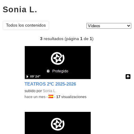
Sonia L.
vídeos
Tipo de contenido:
Todos los contenidos
3
resultados (página
1
de
1
)
09′ 24″
TEATROS 2ºC 2025-2026
Contenido educativo.
subido por
Sonia L.
-
hace un mes
-
Idioma:
-
17
visualizaciones