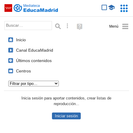
Mediateca de EducaMadrid
Saltar navegación
Servic
Educa
Palabra o frase:
Búsqueda avanzada
Ayuda
(en
ventana
Inicio
nueva)
Canal EducaMadrid
Últimos contenidos
Centros
Tipo de contenido:
Inicia sesión para aportar contenidos, crear listas de
reproducción...
Iniciar sesión