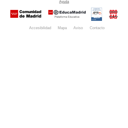
Ayuda
(en ventana nueva)
Certificación
Buzón
de
anónim
conformidad
del Pla
con el
Regiona
Esquema
contra l
Nacional de
Accesibilidad
Mapa
web
Aviso
legal
Contacto
Drogas 
Seguridad
la
(categoría
Comunid
MEDIA). El
de Madr
documento
se abrirá en
ventana
nueva.