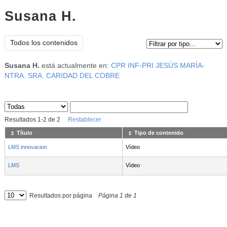
Susana H.
Tipo de contenido:
Todos los contenidos
Susana H.
está actualmente en:
CPR INF-PRI JESÚS MARÍA-
NTRA. SRA. CARIDAD DEL COBRE
Sus archivos
:
Resultados
1
-
2
de
2
Restablecer
Título
Tipo de contenido
LMS innovacion
Vídeo
LMS
Vídeo
Resultados por página
Página
1
de
1