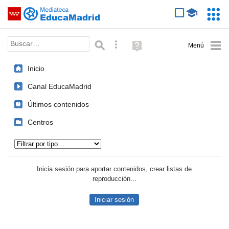
Mediateca de EducaMadrid
Saltar navegación
Servic
Educa
Palabra o frase:
Búsqueda avanzada
Ayuda
(en
ventana
Inicio
nueva)
Canal EducaMadrid
Últimos contenidos
Centros
Tipo de contenido:
Inicia sesión para aportar contenidos, crear listas de
reproducción...
Iniciar sesión