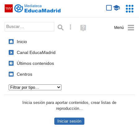
Mediateca de EducaMadrid
Saltar navegación
Servic
Educa
Palabra o frase:
Búsqueda avanzada
Ayuda
(en
ventana
Inicio
nueva)
Canal EducaMadrid
Últimos contenidos
Centros
Tipo de contenido:
Inicia sesión para aportar contenidos, crear listas de
reproducción...
Iniciar sesión