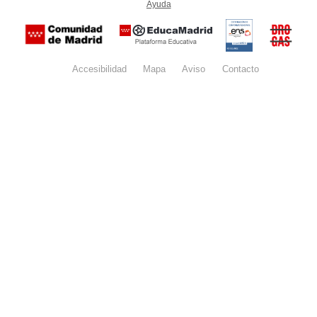
Ayuda
(en ventana nueva)
Certificación
Buzón
de
anónim
conformidad
del Pla
con el
Regiona
Esquema
contra l
Nacional de
Accesibilidad
Mapa
web
Aviso
legal
Contacto
Drogas 
Seguridad
la
(categoría
Comunid
MEDIA). El
de Madr
documento
se abrirá en
ventana
nueva.