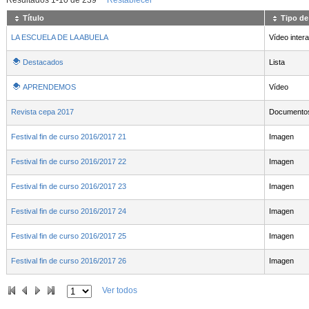
Resultados
1
-
10
de
239
Restablecer
Título
Tipo de
LA ESCUELA DE LA ABUELA
Vídeo intera
Destacados
Lista
APRENDEMOS
Vídeo
Revista cepa 2017
Documento
Festival fin de curso 2016/2017 21
Imagen
Festival fin de curso 2016/2017 22
Imagen
Festival fin de curso 2016/2017 23
Imagen
Festival fin de curso 2016/2017 24
Imagen
Festival fin de curso 2016/2017 25
Imagen
Festival fin de curso 2016/2017 26
Imagen
Ver todos