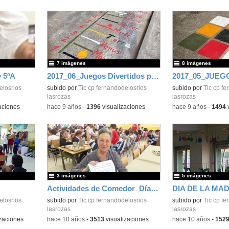
7 imágenes
8 imágenes
 5ºA
2017_06_Juegos Divertidos para el Patio_CEIP Fdo de los Ríos_Las Rozas de Madrid
elosrios
subido por
Tic cp fernandodelosrios
subido por
Tic cp fe
lasrozas
lasrozas
aciones
-
hace 9 años
-
1396
visualizaciones
-
hace 9 años
-
1494
v
3 imágenes
5 imágenes
Actividades de Comedor_Día de los abuelos_2016-2017
elosrios
subido por
Tic cp fernandodelosrios
subido por
Tic cp fe
lasrozas
lasrozas
zaciones
-
hace 10 años
-
3513
visualizaciones
-
hace 10 años
-
152