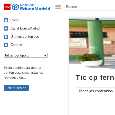
Mediateca de EducaMadrid
Saltar navegación
Palabra o frase:
Inicio
Canal EducaMadrid
Últimos contenidos
Centros
Tipo de contenido:
Inicia sesión para aportar
contenidos, crear listas de
Tic cp fer
reproducción...
Iniciar sesión
Todos los contenidos