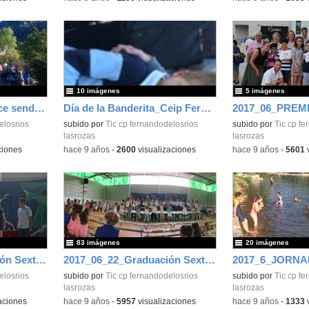
10 imágenes
5 imágenes
2017_10_23_Sexto hace senderismo y escalada en la Pedriza
Día de la Banderita_Ceip Fernando De Los Ríos de Las Rozas_Curso 2017-208
elosrios
subido por
Tic cp fernandodelosrios
subido por
Tic cp fe
lasrozas
lasrozas
ciones
-
hace 9 años
-
2600
visualizaciones
-
hace 9 años
-
5601
v
83 imágenes
20 imágenes
2017_06_22_Graduación Sexto_CEIP Fdo de los Ríos. 2
2017_06_22_Graduación Sexto_CEIP Fdo de los Ríos.
elosrios
subido por
Tic cp fernandodelosrios
subido por
Tic cp fe
lasrozas
lasrozas
aciones
-
hace 9 años
-
5957
visualizaciones
-
hace 9 años
-
1333
v