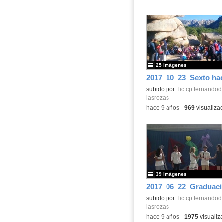
25 imágenes
subido por
Tic cp fernandod
lasrozas
-
hace 9 años
-
969
visualiza
39 imágenes
subido por
Tic cp fernandod
lasrozas
-
hace 9 años
-
1975
visualiz