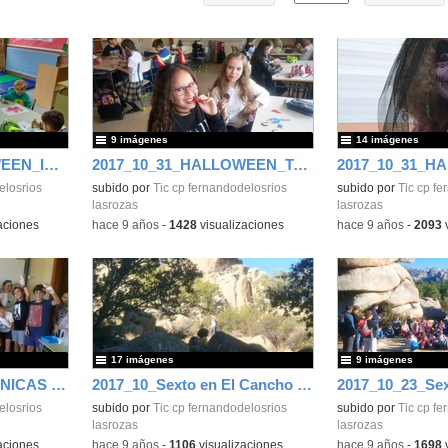
9 imágenes
14 imágenes
2017_10_31_HALLOWEEN_INF 3A_CEIP FDLR_LAS ROZAS
2017_10_31_HALLOWEEN_TALLER 6B_CEIP FDLR_LAS ROZAS
elosrios
subido por
Tic cp fernandodelosrios
subido por
Tic cp fe
lasrozas
lasrozas
aciones
-
hace 9 años
-
1428
visualizaciones
-
hace 9 años
-
2093
v
17 imágenes
9 imágenes
2017_10_SEXTO_TECNICAS DE VENDAJES EN CCNN_FDLR_LAS ROZAS
2017_10_Sexto en El Cancho de los Muertos_CEIP Fernando de los Rios_Las Rozas
elosrios
subido por
Tic cp fernandodelosrios
subido por
Tic cp fe
lasrozas
lasrozas
aciones
-
hace 9 años
-
1106
visualizaciones
-
hace 9 años
-
1698
v