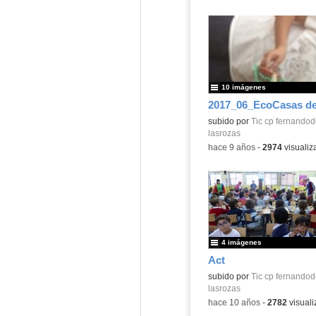
10 imágenes
2017_06_EcoCasas de
subido por
Tic cp fernandod
lasrozas
-
hace 9 años
-
2974
visualiz
4 imágenes
Act
subido por
Tic cp fernandod
lasrozas
-
hace 10 años
-
2782
visuali