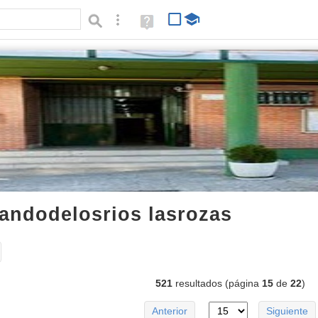
Búsqueda avanzada
Ayuda
(en
ventana
nueva)
nandodelosrios lasrozas
listas
Tipo de contenido:
521
resultados (página
15
de
22
)
Anterior
Siguiente