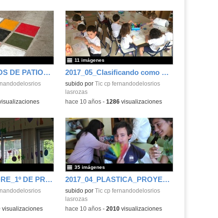
11 imágenes
2017_05_JUEGOS DE PATIO_AMPA
2017_05_Clasificando como mayores_Inf 3 años
rnandodelosrios
subido por
Tic cp fernandodelosrios
lasrozas
isualizaciones
-
hace 10 años
-
1286
visualizaciones
35 imágenes
DIA DE LA MADRE_1º DE PRIMARIA_2016-2017
2017_04_PLASTICA_PROYECTO DIA DE LA MADRE_SEXTO C
rnandodelosrios
subido por
Tic cp fernandodelosrios
lasrozas
9
visualizaciones
-
hace 10 años
-
2010
visualizaciones