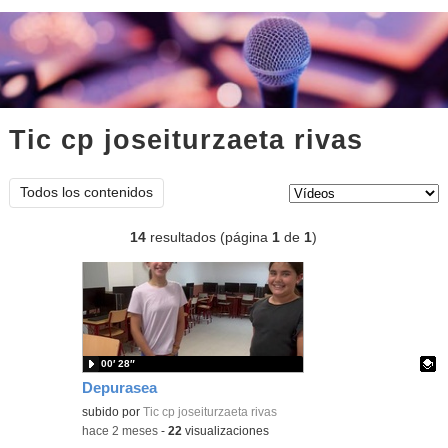
Tic cp joseiturzaeta rivas
vídeos
Tipo de contenido:
Todos los contenidos
14
resultados (página
1
de
1
)
00′ 28″
Depurasea
Contenido educativo.
subido por
Tic cp joseiturzaeta rivas
-
hace 2 meses
-
22
visualizaciones