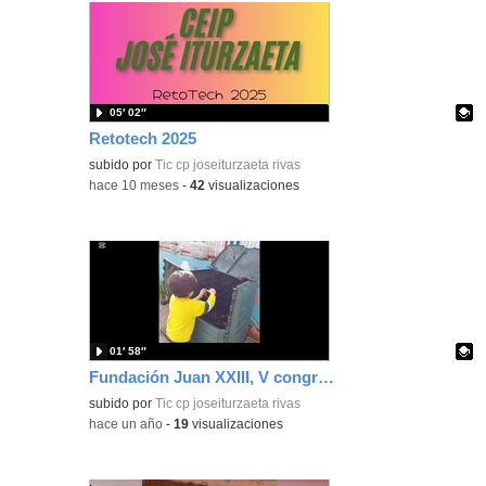
05′ 02″
Retotech 2025
Contenido educativo.
subido por
Tic cp joseiturzaeta rivas
-
hace 10 meses
-
42
visualizaciones
01′ 58″
Fundación Juan XXIII, V congreso.
Contenido educativo.
subido por
Tic cp joseiturzaeta rivas
-
hace un año
-
19
visualizaciones