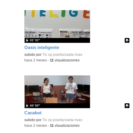
01′ 31″
Oasis inteligente
Contenido educativo.
subido por
Tic cp joseiturzaeta rivas
-
hace 2 meses
-
11
visualizaciones
00′ 55″
Cacabot
Contenido educativo.
subido por
Tic cp joseiturzaeta rivas
-
hace 2 meses
-
11
visualizaciones