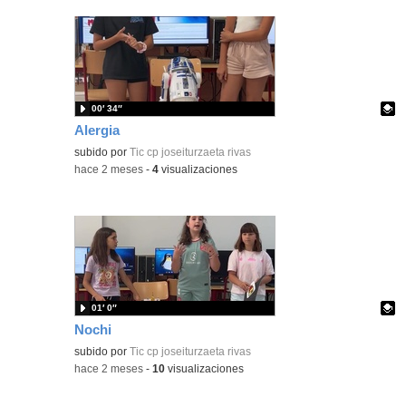
00′ 34″
Alergia
Contenido educativo.
subido por
Tic cp joseiturzaeta rivas
-
hace 2 meses
-
4
visualizaciones
01′ 0″
Nochi
Contenido educativo.
subido por
Tic cp joseiturzaeta rivas
-
hace 2 meses
-
10
visualizaciones