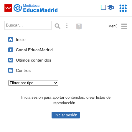
Mediateca de EducaMadrid
Saltar navegación
Servic
Educa
Palabra o frase:
Búsqueda avanzada
Ayuda
(en
ventana
Inicio
nueva)
Canal EducaMadrid
Últimos contenidos
Centros
Tipo de contenido:
Inicia sesión para aportar contenidos, crear listas de
reproducción...
Iniciar sesión