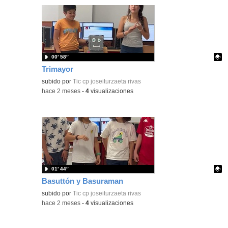
00′ 58″
Trimayor
Contenido educativo.
subido por
Tic cp joseiturzaeta rivas
-
hace 2 meses
-
4
visualizaciones
01′ 44″
Basuttón y Basuraman
Contenido educativo.
subido por
Tic cp joseiturzaeta rivas
-
hace 2 meses
-
4
visualizaciones