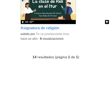
01′ 22″
Asignatura de religión
Contenido educativo.
subido por
Tic cp joseiturzaeta rivas
-
hace un año
-
9
visualizaciones
14
resultados (página
1
de
1
)