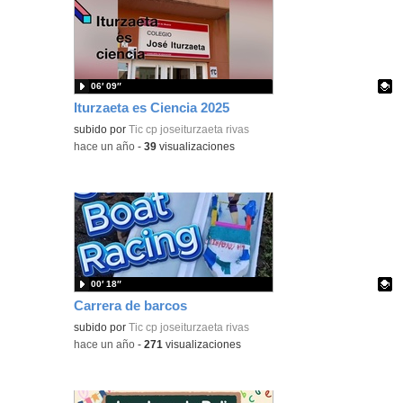
06′ 09″
Iturzaeta es Ciencia 2025
Contenido educativo.
subido por
Tic cp joseiturzaeta rivas
-
hace un año
-
39
visualizaciones
00′ 18″
Carrera de barcos
Contenido educativo.
subido por
Tic cp joseiturzaeta rivas
-
hace un año
-
271
visualizaciones