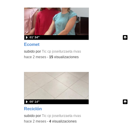
01′ 34″
Ecomet
Contenido educativo.
subido por
Tic cp joseiturzaeta rivas
-
hace 2 meses
-
15
visualizaciones
00′ 14″
Reciclón
Contenido educativo.
subido por
Tic cp joseiturzaeta rivas
-
hace 2 meses
-
4
visualizaciones