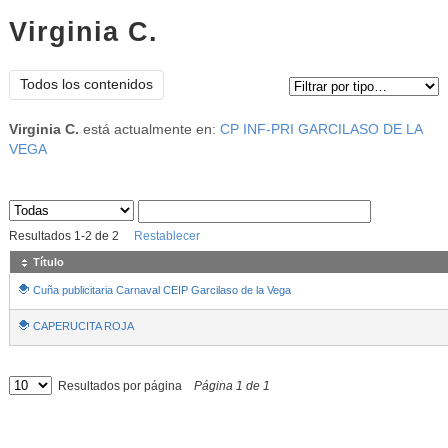
Virginia C.
Tipo de contenido:
Todos los contenidos
Virginia C.
está actualmente en:
CP INF-PRI GARCILASO DE LA
VEGA
Sus archivos
:
Resultados
1
-
2
de
2
Restablecer
Título
Cuña publicitaria Carnaval CEIP Garcilaso de la Vega
CAPERUCITA ROJA
Resultados por página
Página
1
de
1