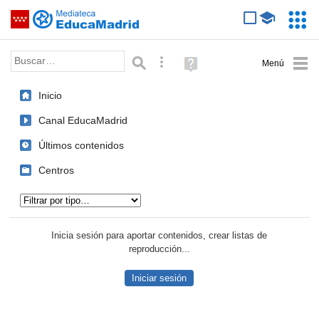
Mediateca de EducaMadrid
Saltar navegación
Servic
Educa
Palabra o frase:
Búsqueda avanzada
Ayuda
(en
ventana
Inicio
nueva)
Canal EducaMadrid
Últimos contenidos
Centros
Tipo de contenido:
Inicia sesión para aportar contenidos, crear listas de
reproducción...
Iniciar sesión