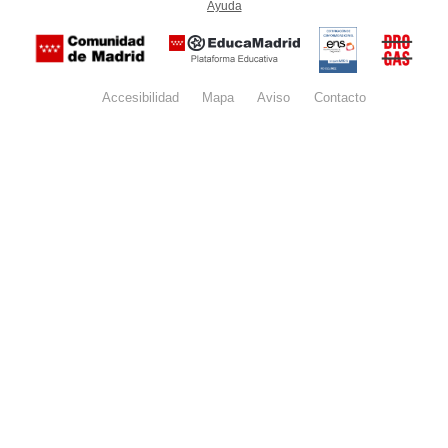
Ayuda
(en ventana nueva)
Certificación
Buzón
de
anónim
conformidad
del Pla
con el
Regiona
Esquema
contra l
Nacional de
Accesibilidad
Mapa
web
Aviso
legal
Contacto
Drogas 
Seguridad
la
(categoría
Comunid
MEDIA). El
de Madr
documento
se abrirá en
ventana
nueva.