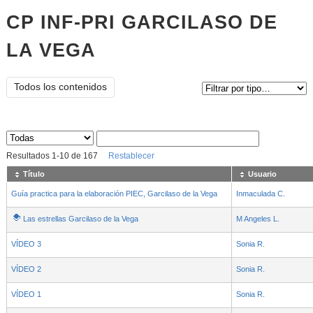
CP INF-PRI GARCILASO DE
LA VEGA
Tipo de contenido:
Todos los contenidos
Sus archivos
:
Resultados
1
-
10
de
167
Restablecer
Título
Usuario
Guía practica para la elaboración PIEC, Garcilaso de la Vega
Inmaculada C.
Las estrellas Garcilaso de la Vega
M Angeles L.
VÍDEO 3
Sonia R.
VÍDEO 2
Sonia R.
VÍDEO 1
Sonia R.