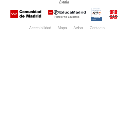
Ayuda
(en ventana nueva)
Certificación
Buzón
de
anónim
conformidad
del Pla
con el
Regiona
Esquema
contra l
Nacional de
Accesibilidad
Mapa
web
Aviso
legal
Contacto
Drogas 
Seguridad
la
(categoría
Comunid
MEDIA). El
de Madr
documento
se abrirá en
ventana
nueva.