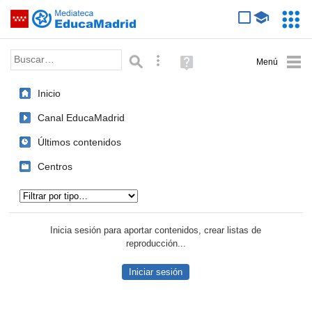
Mediateca de EducaMadrid
Saltar navegación
Servic
Educa
Palabra o frase:
Búsqueda avanzada
Ayuda
(en
ventana
Inicio
nueva)
Canal EducaMadrid
Últimos contenidos
Centros
Tipo de contenido:
Inicia sesión para aportar contenidos, crear listas de
reproducción...
Iniciar sesión