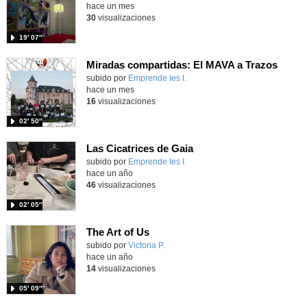
hace un mes
30
visualizaciones
19′ 07″
Miradas compartidas: El MAVA a Trazos
Contenido educativo.
subido por
Emprende Ies I.
-
hace un mes
16
visualizaciones
02′ 50″
Las Cicatrices de Gaia
Contenido educativo.
subido por
Emprende Ies I.
-
hace un año
46
visualizaciones
02′ 05″
The Art of Us
Contenido educativo.
subido por
Victoria P.
-
hace un año
14
visualizaciones
05′ 09″