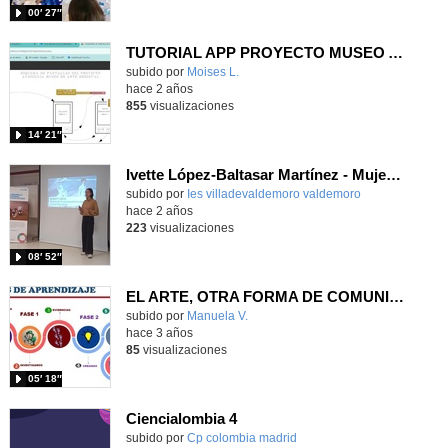
00′ 27″
TUTORIAL APP PROYECTO MUSEO ARTE MEDIEVAL (2º ESO)
Contenido educativo.
subido por
Moises L.
-
hace 2 años
855
visualizaciones
14′ 21″
Ivette López-Baltasar Martínez - Mujer y arte historia de la representación femenina
Contenido educativo.
subido por
Ies villadevaldemoro valdemoro
-
hace 2 años
223
visualizaciones
08′ 52″
EL ARTE, OTRA FORMA DE COMUNICAR
Contenido educativo.
subido por
Manuela V.
-
hace 3 años
85
visualizaciones
05′ 18″
Ciencialombia 4
Contenido educativo.
subido por
Cp colombia madrid
-