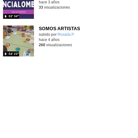
hace 3 años
33
visualizaciones
02′ 34″
SOMOS ARTISTAS
Contenido educativo.
subido por
Rosalía P.
-
hace 4 años
260
visualizaciones
04′ 23″