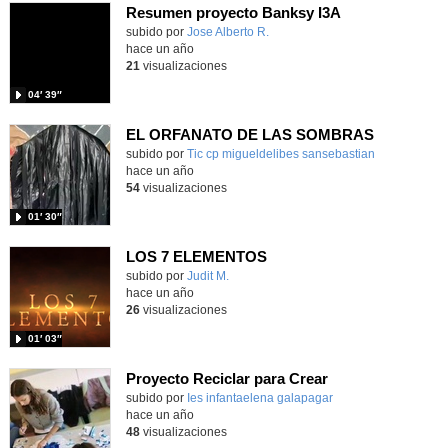
Resumen proyecto Banksy I3A
subido por
Jose Alberto R.
-
hace un año
21
visualizaciones
04′ 39″
EL ORFANATO DE LAS SOMBRAS
Contenido educativo.
subido por
Tic cp migueldelibes sansebastian
-
hace un año
54
visualizaciones
01′ 30″
LOS 7 ELEMENTOS
Contenido educativo.
subido por
Judit M.
-
hace un año
26
visualizaciones
01′ 03″
Proyecto Reciclar para Crear
subido por
Ies infantaelena galapagar
-
hace un año
48
visualizaciones