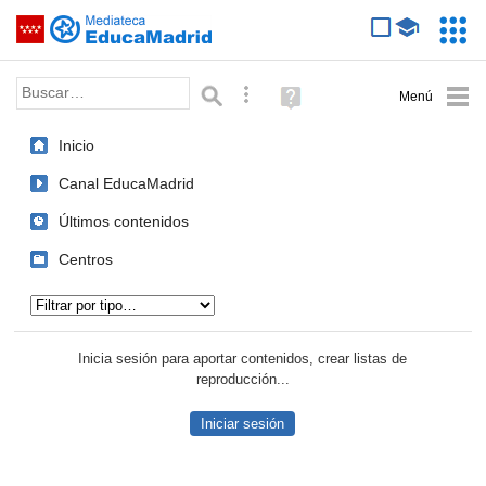
Mediateca de EducaMadrid
Saltar navegación
Servic
Educa
Palabra o frase:
Búsqueda avanzada
Ayuda
(en
ventana
Inicio
nueva)
Canal EducaMadrid
Últimos contenidos
Centros
Tipo de contenido:
Inicia sesión para aportar contenidos, crear listas de
reproducción...
Iniciar sesión