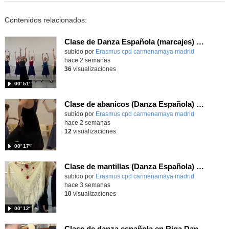
Contenidos relacionados:
Clase de Danza Española (marcajes) en intercambio Erasmus+
Contenido educativo.
subido por
Erasmus cpd carmenamaya madrid
-
hace 2 semanas
36
visualizaciones
00′ 51″
Clase de abanicos (Danza Española) en intercambio Erasmus+
Contenido educativo.
subido por
Erasmus cpd carmenamaya madrid
-
hace 2 semanas
12
visualizaciones
00′ 17″
Clase de mantillas (Danza Española) en intercambio Erasmus+
Contenido educativo.
subido por
Erasmus cpd carmenamaya madrid
-
hace 3 semanas
10
visualizaciones
00′ 12″
Clase de danza española en Riga Dance School Erasmus+