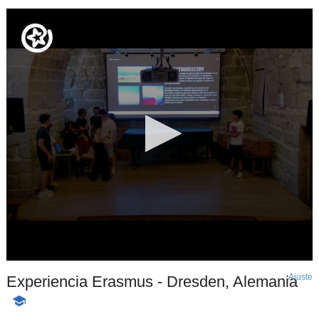
Ajuste
d
Experiencia Erasmus - Dresden, Alemania
p
-
Contenido