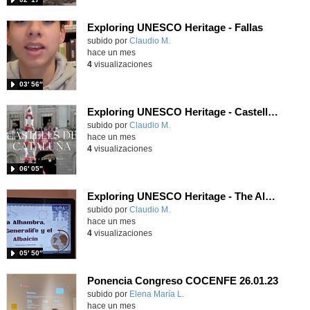
Exploring UNESCO Heritage - Fallas
Contenido educativo.
subido por
Claudio M.
-
hace un mes
4
visualizaciones
03′ 56″
Exploring UNESCO Heritage - Castells de Cataluña
Contenido educativo.
subido por
Claudio M.
-
hace un mes
4
visualizaciones
06′ 05″
Exploring UNESCO Heritage - The Alhambra
Contenido educativo.
subido por
Claudio M.
-
hace un mes
4
visualizaciones
05′ 50″
Ponencia Congreso COCENFE 26.01.23
Contenido educativo.
subido por
Elena María L.
-
hace un mes