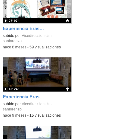
07′ 07″
Experiencia Erasmus VET KA121 2024-2025
Contenido educativo.
subido por
Vicedireccion cim
sanlorenzo
-
hace 8 meses
-
59
visualizaciones
13′ 24″
Experiencia Erasmus - Bruselas, Bélgica
Contenido educativo.
subido por
Vicedireccion cim
sanlorenzo
-
hace 9 meses
-
15
visualizaciones