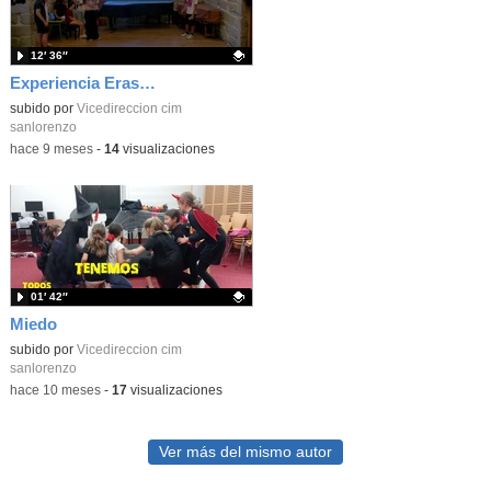
12′ 36″
Experiencia Erasmus en Dresde, Alemania
Contenido educativo.
subido por
Vicedireccion cim
sanlorenzo
-
hace 9 meses
-
14
visualizaciones
01′ 42″
Miedo
Contenido educativo.
subido por
Vicedireccion cim
sanlorenzo
-
hace 10 meses
-
17
visualizaciones
Ver más del mismo autor