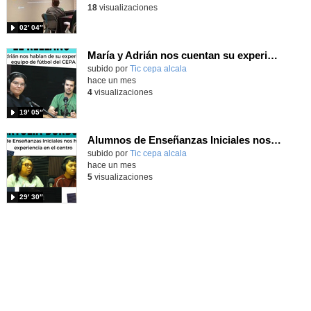
18
visualizaciones
02′ 04″
María y Adrián nos cuentan su experiencia en el equipo de fútbol del CEPA
subido por
Tic cepa alcala
-
hace un mes
4
visualizaciones
19′ 05″
Alumnos de Enseñanzas Iniciales nos cuentan su experiencia en el centro
subido por
Tic cepa alcala
-
hace un mes
5
visualizaciones
29′ 30″