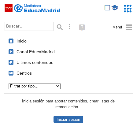
Mediateca de EducaMadrid
Saltar navegación
Servic
Educa
Palabra o frase:
Búsqueda avanzada
Ayuda
(en
ventana
Inicio
nueva)
Canal EducaMadrid
Últimos contenidos
Centros
Tipo de contenido:
Inicia sesión para aportar contenidos, crear listas de
reproducción...
Iniciar sesión