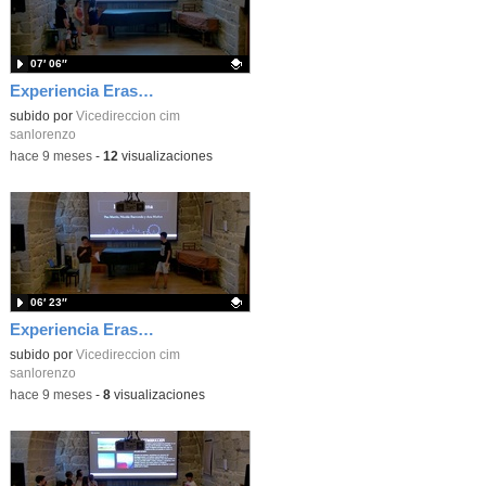
07′ 06″
Experiencia Erasmus Monza, Italia
Contenido educativo.
subido por
Vicedireccion cim
sanlorenzo
-
hace 9 meses
-
12
visualizaciones
06′ 23″
Experiencia Erasmus - Viena, Austria
Contenido educativo.
subido por
Vicedireccion cim
sanlorenzo
-
hace 9 meses
-
8
visualizaciones