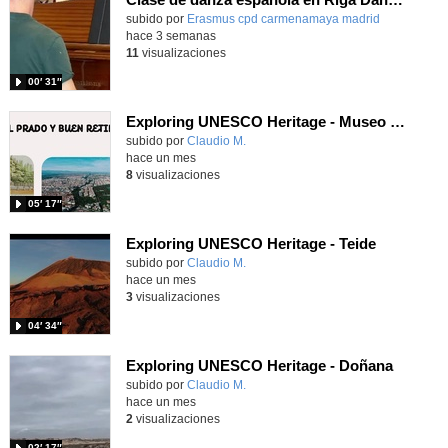
Contenido educativo.
subido por
Erasmus cpd carmenamaya madrid
-
hace 3 semanas
11
visualizaciones
00′ 31″
Exploring UNESCO Heritage - Museo del Prado
Contenido educativo.
subido por
Claudio M.
-
hace un mes
8
visualizaciones
05′ 17″
Exploring UNESCO Heritage - Teide
Contenido educativo.
subido por
Claudio M.
-
hace un mes
3
visualizaciones
04′ 34″
Exploring UNESCO Heritage - Doñana
Contenido educativo.
subido por
Claudio M.
-
hace un mes
2
visualizaciones
02′ 17″