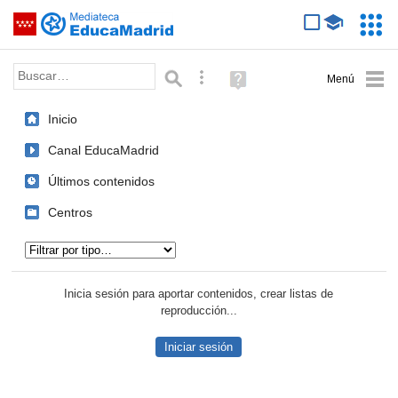
Mediateca de EducaMadrid
Saltar navegación
Servic
Educa
Palabra o frase:
Búsqueda avanzada
Ayuda
(en
ventana
Inicio
nueva)
Canal EducaMadrid
Últimos contenidos
Centros
Tipo de contenido:
Inicia sesión para aportar contenidos, crear listas de
reproducción...
Iniciar sesión