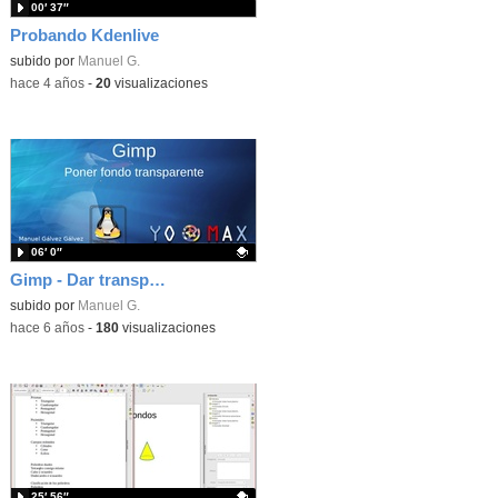
00′ 37″
Probando Kdenlive
subido por
Manuel G.
-
hace 4 años
-
20
visualizaciones
06′ 0″
Gimp - Dar transparencia a imágenes
Contenido educativo.
subido por
Manuel G.
-
hace 6 años
-
180
visualizaciones
25′ 56″