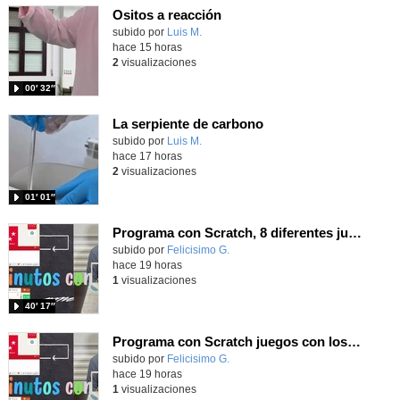
Ositos a reacción
Contenido educativo.
subido por
Luis M.
-
hace 15 horas
2
visualizaciones
00′ 32″
La serpiente de carbono
Contenido educativo.
subido por
Luis M.
-
hace 17 horas
2
visualizaciones
01′ 01″
Programa con Scratch, 8 diferentes juegos para vivir la emoción de los partidos de España en el mundial 2026
Contenido educativo.
subido por
Felicisimo G.
-
hace 19 horas
1
visualizaciones
40′ 17″
Programa con Scratch juegos con los partidos del mundial 2026 ganados por España
Contenido educativo.
subido por
Felicisimo G.
-
hace 19 horas
1
visualizaciones