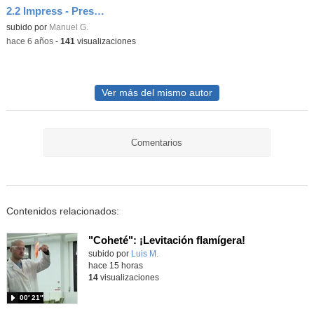
2.2 Impress - Presentación Poliedros
Contenido educativo.
subido por
Manuel G.
-
hace 6 años
-
141
visualizaciones
Ver más del mismo autor
Comentarios
Contenidos relacionados:
"Coheté": ¡Levitación flamígera!
Contenido educativo.
subido por
Luis M.
-
hace 15 horas
14
visualizaciones
00′ 21″