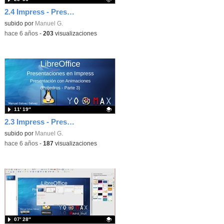
2.4 Impress - Presentación Poliedros
Contenido educativo.
subido por
Manuel G.
-
hace 6 años
-
203
visualizaciones
11′ 19″
2.3 Impress - Presentación Poliedros
Contenido educativo.
subido por
Manuel G.
-
hace 6 años
-
187
visualizaciones
07′ 28″