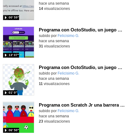
hace una semana
14
visualizaciones
00′ 59″
Programa con OctoStudio, un juego de disparos contra Zombies con un cargador basado en el House of the dead
Contenido educativo.
subido por
Felicisimo G.
-
hace una semana
31
visualizaciones
13′ 07″
Programa con OctoStudio, un juego homenajeando al House of the dead con Zombies
Contenido educativo.
subido por
Felicisimo G.
-
hace una semana
11
visualizaciones
01′ 0″
Programa con Scratch Jr una barrera que se desplaza para dar sensación de movimiento
Contenido educativo.
subido por
Felicisimo G.
-
hace una semana
23
visualizaciones
06′ 50″