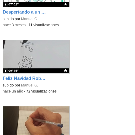
07′ 02″
Despertando a un brazo robótico colaborativo
Contenido educativo.
subido por
Manuel G.
-
hace 3 meses
-
11
visualizaciones
00′ 45″
Feliz Navidad Robótica IES Antonio Machado
Contenido educativo.
subido por
Manuel G.
-
hace un año
-
72
visualizaciones