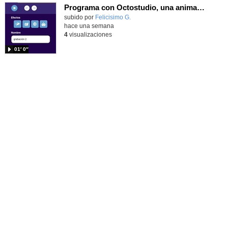
Programa con Octostudio, una animación utilizando la cámara para una foto y audio y texto para comunicar.
Contenido educativo.
subido por
Felicisimo G.
-
hace una semana
4
visualizaciones
01′ 0″