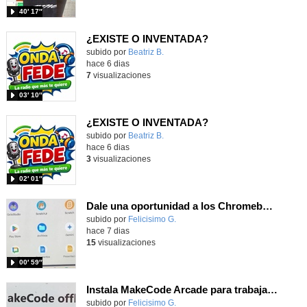
40′ 17″
¿EXISTE O INVENTADA?
Contenido educativo.
subido por
Beatriz B.
-
hace 6 dias
7
visualizaciones
03′ 10″
¿EXISTE O INVENTADA?
Contenido educativo.
subido por
Beatriz B.
-
hace 6 dias
3
visualizaciones
02′ 01″
Dale una oportunidad a los Chromebooks y utiliza un proyector para realizar talleres si no tienes pantallas táctiles
Contenido educativo.
subido por
Felicisimo G.
-
hace 7 dias
15
visualizaciones
00′ 59″
Instala MakeCode Arcade para trabajar offline en tu tablet, ordenador, Chromebook
Contenido educativo.
subido por
Felicisimo G.
-