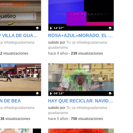
14′ 07″
VÍDEO CEIP VILLA DE GUADARRAMA
ROSA+AZUL=MORADO. EL DEPORTE COMO REFERENTE
ativo.
 cp villadeguadarrama
Contenido educativo.
subido por
Tic cp villadeguadarrama
guadarrama
22
visualizaciones
-
hace 4 años
-
239
visualizaciones
04′ 14″
N DE BEA
HAY QUE RECICLAR. NAVIDAD 2021
ativo.
 cp villadeguadarrama
Contenido educativo.
subido por
Tic cp villadeguadarrama
guadarrama
136
visualizaciones
-
hace 5 años
-
750
visualizaciones