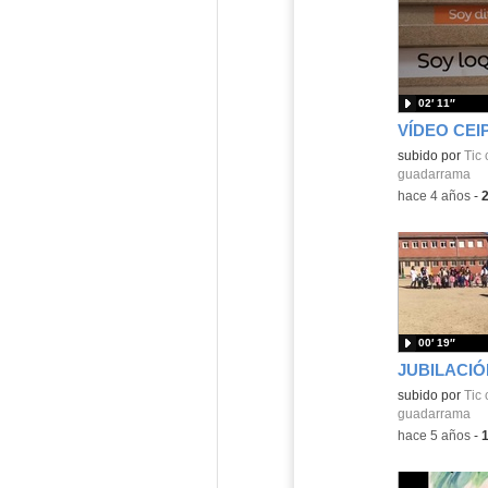
02′ 11″
Contenido educ
subido por
Tic
guadarrama
-
hace 4 años
-
00′ 19″
JUBILACIÓ
Contenido educ
subido por
Tic
guadarrama
-
hace 5 años
-