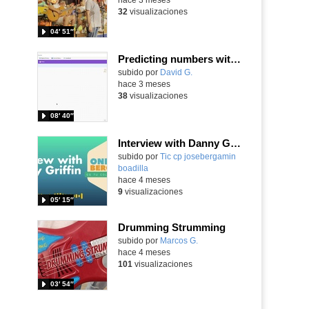
32
visualizaciones
04′ 51″
Predicting numbers with Machine Learning for Kids
Contenido educativo.
subido por
David G.
-
hace 3 meses
38
visualizaciones
08′ 40″
Interview with Danny Griffin
Contenido educativo.
subido por
Tic cp josebergamin
boadilla
-
hace 4 meses
9
visualizaciones
05′ 15″
Drumming Strumming
subido por
Marcos G.
-
hace 4 meses
101
visualizaciones
03′ 54″