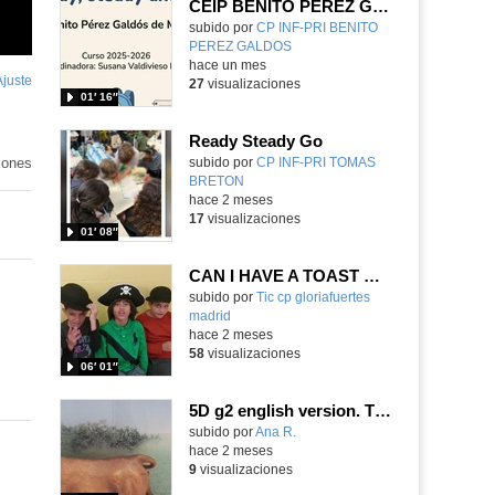
CEIP BENITO PÉREZ GALDÓS READY, STEADY & GO
Contenido educativo.
subido por
CP INF-PRI BENITO
PEREZ GALDOS
-
hace un mes
Ajuste
de
27
visualizaciones
01′ 16″
pantalla
Ready Steady Go
iones
Contenido educativo.
subido por
CP INF-PRI TOMAS
BRETON
-
hace 2 meses
17
visualizaciones
01′ 08″
CAN I HAVE A TOAST WITH NUTELLA? 4ºB
Contenido educativo.
subido por
Tic cp gloriafuertes
madrid
-
hace 2 meses
58
visualizaciones
06′ 01″
5D g2 english version. The curse of the brawl
Contenido educativo.
subido por
Ana R.
-
hace 2 meses
9
visualizaciones