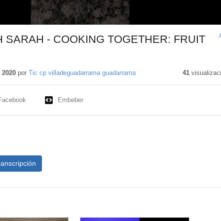
H SARAH - COOKING TOGETHER: FRUIT
 2020
por
Tic cp villadeguadarrama guadarrama
41
visualizac
Facebook
Embeber
ranscripción