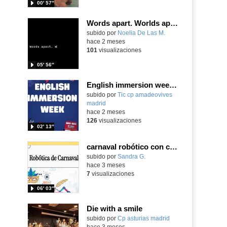
00′ 57″
Words apart. Worlds apart._concursoscorto10_Autism
Contenido educativo.
subido por
Noelia De Las M.
-
hace 2 meses
101
visualizaciones
05′ 56″
English immersion week. Mayo 2026 CEIP Amadeo Vives
Contenido educativo.
subido por
Tic cp amadeovives
madrid
-
hace 2 meses
126
visualizaciones
02′ 13″
carnaval robótico con crumble
Contenido educativo.
subido por
Sandra G.
-
hace 3 meses
7
visualizaciones
06′ 03″
Die with a smile
Contenido educativo.
subido por
Cp asturias madrid
-
hace 3 meses