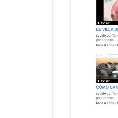
00′ 33″
Contenido educ
subido por
Tic
guadarrama
-
hace 6 años
-
02′ 25″
Contenido educ
subido por
Tic
guadarrama
-
hace 6 años
-