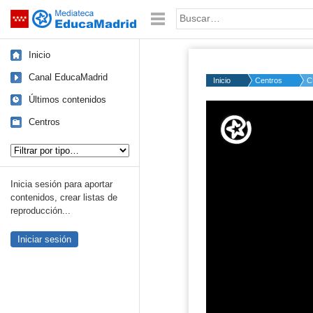
Mediateca de EducaMadrid
Saltar navegación
Palabra o frase:
Inicio
Canal EducaMadrid
Inicio
Centros
C
Últimos contenidos
Volume
50%
Centros
Tipo de contenido:
Inicia sesión para aportar
contenidos, crear listas de
reproducción...
Iniciar sesión