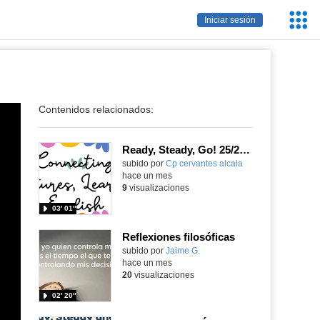
Servic
Iniciar sesión
Educa
Contenidos relacionados:
Ready, Steady, Go! 25/26: Connecting Cultures, Learning English
Contenido educativo.
subido por
Cp cervantes alcala
-
hace un mes
9
visualizaciones
03′ 01″
Reflexiones filosóficas
Contenido educativo.
subido por
Jaime G.
-
hace un mes
20
visualizaciones
02′ 20″