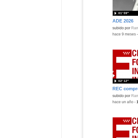
01′ 59″
ADE 2026
subido por
Ram
-
hace 9 meses
02′ 12″
Contenido educ
subido por
Ram
-
hace un año
-