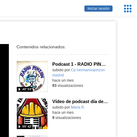
Servic
Iniciar sesión
Educa
Contenidos relacionados:
Podcast 1 - RADIO PINZÓN
Contenido educativo.
subido por
Cp hermanospinzon
madrid
-
hace un mes
93
visualizaciones
40′ 53″
Vídeo de podcast día del libro
Contenido educativo.
subido por
Maria R.
-
hace un mes
9
visualizaciones
05′ 42″