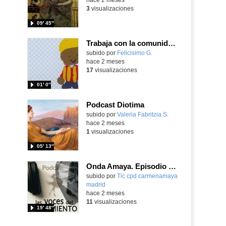
3
visualizaciones
09′ 45″
Trabaja con la comunidad de Scratch para modificar programas y adaptarlos a tu clase.
Contenido educativo.
subido por
Felicisimo G.
-
hace 2 meses
17
visualizaciones
01′ 0″
Podcast Diotima
Contenido educativo.
subido por
Valeria Fabritzia S.
-
hace 2 meses
1
visualizaciones
05′ 13″
Onda Amaya. Episodio 4 (temporada 2): "La Capitana"
Contenido educativo.
subido por
Tic cpd carmenamaya
madrid
-
hace 2 meses
11
visualizaciones
19′ 48″