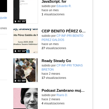
JavaScript. for
Contenido educativo.
subido por
Eduardo R.
-
hace un mes
1
visualizaciones
Ajuste
de
01′ 35″
pantalla
iones
CEIP BENITO PÉREZ GALDÓS READY, STEADY & GO
Contenido educativo.
subido por
CP INF-PRI BENITO
PEREZ GALDOS
-
hace un mes
27
visualizaciones
01′ 16″
Ready Steady Go
Contenido educativo.
subido por
CP INF-PRI TOMAS
BRETON
-
hace 2 meses
17
visualizaciones
01′ 08″
Podcast Zambrano mujeres importantes
Contenido educativo.
subido por
Riaris D.
-
hace 2 meses
4
visualizaciones