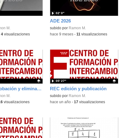
02′ 0″
ADE 2026
on M.
subido por
Ramon M.
-
4
visualizaciones
-
hace 9 meses
-
11
visualizaciones
05′ 27″
REC comprobación y eliminación de episodios
REC edición y publicación
ativo.
on M.
Contenido educativo.
subido por
Ramon M.
16
visualizaciones
-
hace un año
-
17
visualizaciones