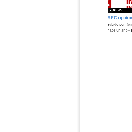
03′ 45″
Contenido educ
subido por
Ram
-
hace un año
-