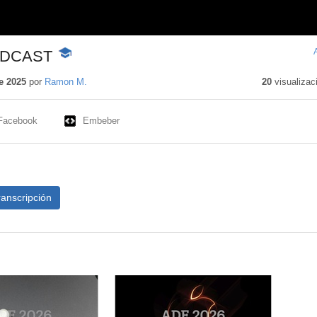
ODCAST
-
Contenido
educativo
e 2025
por
Ramon M.
20
visualizac
Facebook
Embeber
ranscripción