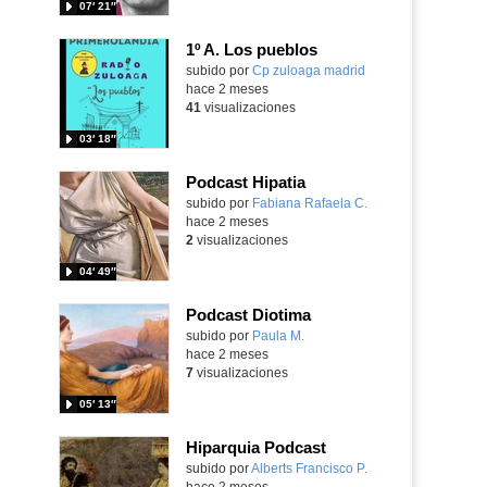
07′ 21″
1º A. Los pueblos
Contenido educativo.
subido por
Cp zuloaga madrid
-
hace 2 meses
41
visualizaciones
03′ 18″
Podcast Hipatia
Contenido educativo.
subido por
Fabiana Rafaela C.
-
hace 2 meses
2
visualizaciones
04′ 49″
Podcast Diotima
Contenido educativo.
subido por
Paula M.
-
hace 2 meses
7
visualizaciones
05′ 13″
Hiparquia Podcast
Contenido educativo.
subido por
Alberts Francisco P.
-
hace 2 meses