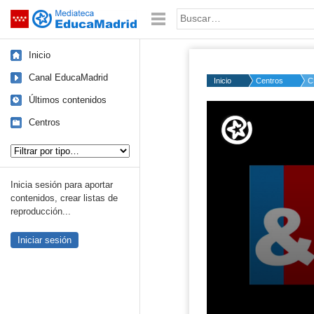
Mediateca de EducaMadrid
Saltar navegación
Palabra o frase:
Inicio
Canal EducaMadrid
Inicio
Centros
C
Últimos contenidos
Volume
50%
Centros
Tipo de contenido:
Inicia sesión para aportar
contenidos, crear listas de
reproducción...
Iniciar sesión