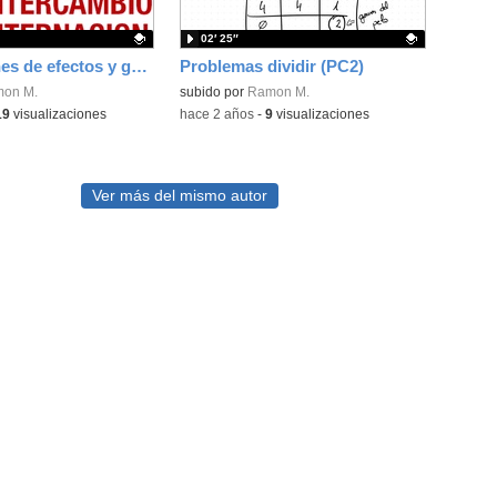
02′ 25″
REC opciones de efectos y grabación
Problemas dividir (PC2)
ativo.
on M.
Contenido educativo.
subido por
Ramon M.
19
visualizaciones
-
hace 2 años
-
9
visualizaciones
Ver más del mismo autor