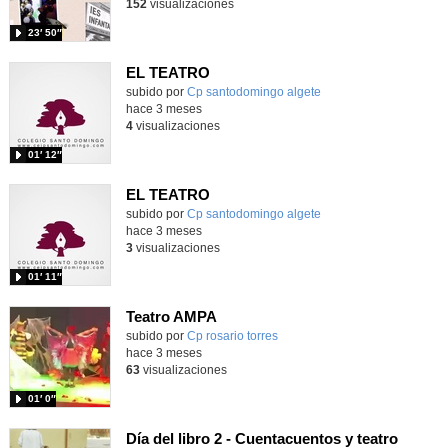
152
visualizaciones
23′ 50″
EL TEATRO
Contenido educativo.
subido por
Cp santodomingo algete
-
hace 3 meses
4
visualizaciones
01′ 12″
EL TEATRO
Contenido educativo.
subido por
Cp santodomingo algete
-
hace 3 meses
3
visualizaciones
01′ 11″
Teatro AMPA
Contenido educativo.
subido por
Cp rosario torres
-
hace 3 meses
63
visualizaciones
01′ 0″
Día del libro 2 - Cuentacuentos y teatro