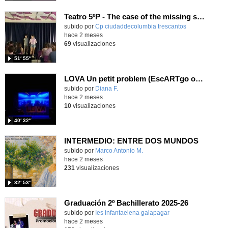
Teatro 5ºP - The case of the missing school
subido por
Cp ciudaddecolumbia trescantos
-
hace 2 meses
69
visualizaciones
51′ 55″
LOVA Un petit problem (EscARTgo opera company)
Contenido educativo.
subido por
Diana F.
-
hace 2 meses
10
visualizaciones
40′ 32″
INTERMEDIO: ENTRE DOS MUNDOS
Contenido educativo.
subido por
Marco Antonio M.
-
hace 2 meses
231
visualizaciones
32′ 53″
Graduación 2º Bachillerato 2025-26
subido por
Ies infantaelena galapagar
-
hace 2 meses