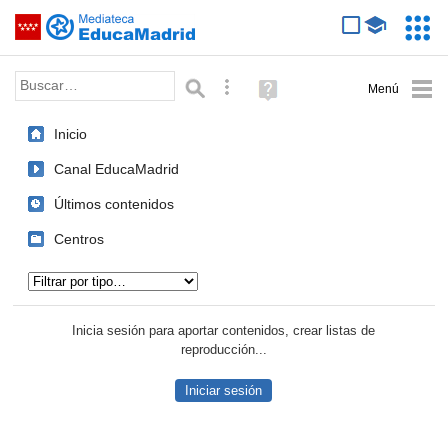
Mediateca de EducaMadrid
Saltar navegación
Servic
Educa
Palabra o frase:
Búsqueda avanzada
Ayuda
(en
ventana
Inicio
nueva)
Canal EducaMadrid
Últimos contenidos
Centros
Tipo de contenido:
Inicia sesión para aportar contenidos, crear listas de
reproducción...
Iniciar sesión