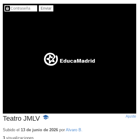
Contenido protegido…
Ajuste
d
Teatro JMLV
-
p
Contenido
educativo
Subido el
13 de junio de 2026
por
Alvaro B.
3
visualizaciones