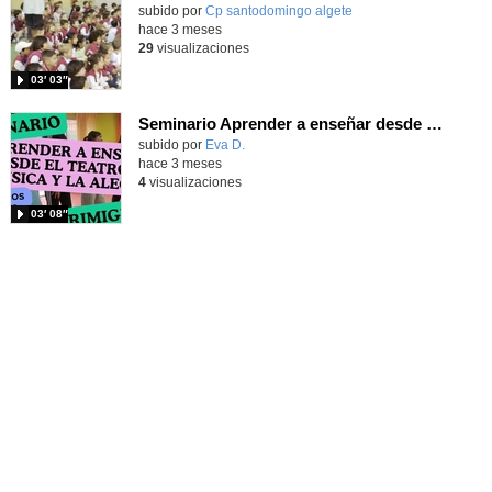
subido por
Cp santodomingo algete
-
hace 3 meses
29
visualizaciones
03′ 03″
Seminario Aprender a enseñar desde el Teatro, la música y la alegría
Contenido educativo.
subido por
Eva D.
-
hace 3 meses
4
visualizaciones
03′ 08″