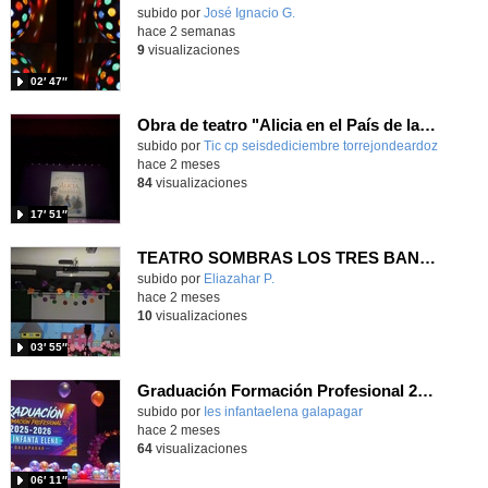
Contenido educativo.
subido por
José Ignacio G.
-
hace 2 semanas
9
visualizaciones
02′ 47″
Obra de teatro "Alicia en el País de las Maravillas"
Contenido educativo.
subido por
Tic cp seisdediciembre torrejondeardoz
-
hace 2 meses
84
visualizaciones
17′ 51″
TEATRO SOMBRAS LOS TRES BANDIDOS
Contenido educativo.
subido por
Eliazahar P.
-
hace 2 meses
10
visualizaciones
03′ 55″
Graduación Formación Profesional 2025-26
subido por
Ies infantaelena galapagar
-
hace 2 meses
64
visualizaciones
06′ 11″