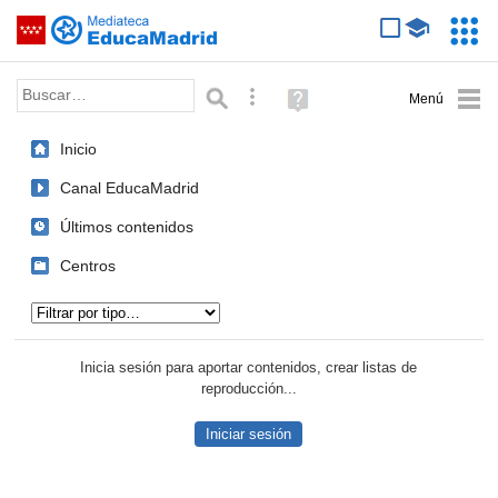
Mediateca de EducaMadrid
Saltar navegación
Servic
Educa
Palabra o frase:
Búsqueda avanzada
Ayuda
(en
ventana
Inicio
nueva)
Canal EducaMadrid
Últimos contenidos
Centros
Tipo de contenido:
Inicia sesión para aportar contenidos, crear listas de
reproducción...
Iniciar sesión