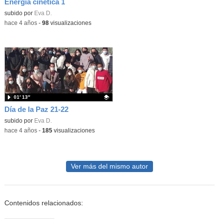
Energía cinética 1
Contenido educativo.
subido por
Eva D.
-
hace 4 años
-
98
visualizaciones
01′ 13″
Día de la Paz 21-22
Contenido educativo.
subido por
Eva D.
-
hace 4 años
-
185
visualizaciones
Ver más del mismo autor
Contenidos relacionados: