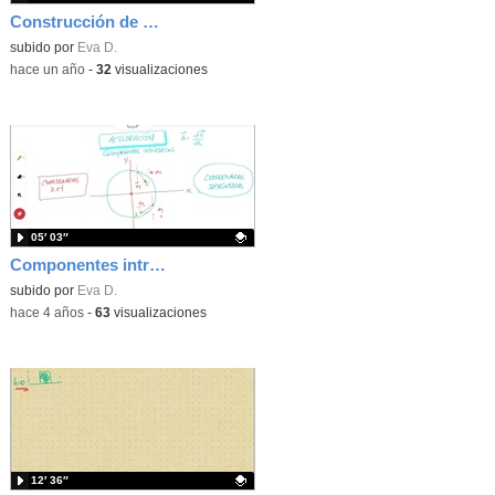
Construcción de una cámara oscura
Contenido educativo.
subido por
Eva D.
-
hace un año
-
32
visualizaciones
05′ 03″
Componentes intrínsecos de la aceleración
Contenido educativo.
subido por
Eva D.
-
hace 4 años
-
63
visualizaciones
12′ 36″