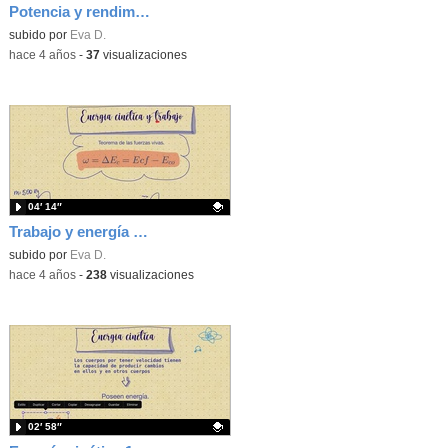
Potencia y rendimiento
Contenido educativo.
subido por
Eva D.
-
hace 4 años
-
37
visualizaciones
04′ 14″
Trabajo y energía cinética
Contenido educativo.
subido por
Eva D.
-
hace 4 años
-
238
visualizaciones
02′ 58″