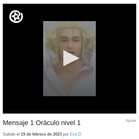
Ajuste
d
Mensaje 1 Oráculo nivel 1
p
Subido el
19 de febrero de 2023
por
Eva D.