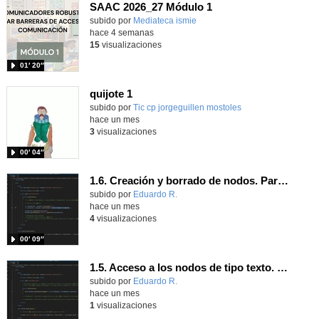
SAAC 2026_27 Módulo 1
subido por
Mediateca ismie
-
hace 4 semanas
15
visualizaciones
01′ 20″
quijote 1
subido por
Tic cp jorgeguillen mostoles
-
hace un mes
3
visualizaciones
00′ 04″
1.6. Creación y borrado de nodos. Parte 1.
Contenido educativo.
subido por
Eduardo R.
-
hace un mes
4
visualizaciones
00′ 09″
1.5. Acceso a los nodos de tipo texto. Parte 1.
Contenido educativo.
subido por
Eduardo R.
-
hace un mes
1
visualizaciones