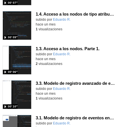
00′ 07″
1.4. Acceso a los nodos de tipo atributo. Parte 1.
Contenido educativo.
subido por
Eduardo R.
-
hace un mes
1
visualizaciones
00′ 09″
1.3. Acceso a los nodos. Parte 1.
Contenido educativo.
subido por
Eduardo R.
-
hace un mes
2
visualizaciones
00′ 06″
3.3. Modelo de registro avanzado de eventos según W3C 1.
Contenido educativo.
subido por
Eduardo R.
-
hace un mes
1
visualizaciones
00′ 10″
3.1. Modelo de registro de eventos en línea 1.
Contenido educativo.
subido por
Eduardo R.
-