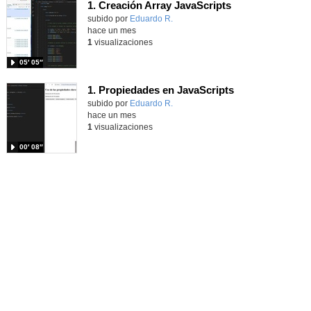
1. Creación Array JavaScripts
Contenido educativo.
subido por
Eduardo R.
-
hace un mes
1
visualizaciones
05′ 05″
1. Propiedades en JavaScripts
Contenido educativo.
subido por
Eduardo R.
-
hace un mes
1
visualizaciones
00′ 08″