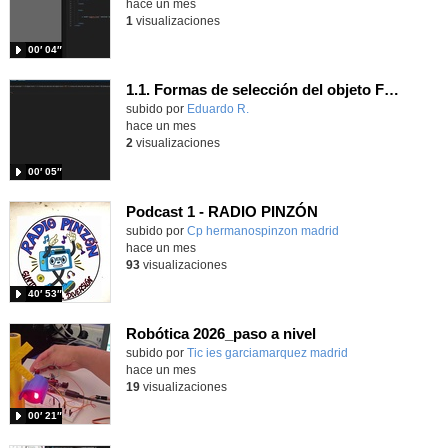
hace un mes
1
visualizaciones
00′ 04″
1.1. Formas de selección del objeto Form 1.
Contenido educativo.
subido por
Eduardo R.
-
hace un mes
2
visualizaciones
00′ 05″
Podcast 1 - RADIO PINZÓN
Contenido educativo.
subido por
Cp hermanospinzon madrid
-
hace un mes
93
visualizaciones
40′ 53″
Robótica 2026_paso a nivel
Contenido educativo.
subido por
Tic ies garciamarquez madrid
-
hace un mes
19
visualizaciones
00′ 21″