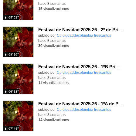
hace 3 semanas
15
visualizaciones
05′ 01″
Festival de Navidad 2025-26 - 2º de Primaria
subido por
Cp ciudaddecolumbia trescantos
-
hace 3 semanas
30
visualizaciones
09′ 20″
Festival de Navidad 2025-26 - 1ºB Primaria
subido por
Cp ciudaddecolumbia trescantos
-
hace 3 semanas
11
visualizaciones
06′ 13″
Festival de Navidad 2025-26 - 1ºA de Primaria
subido por
Cp ciudaddecolumbia trescantos
-
hace 3 semanas
14
visualizaciones
07′ 49″