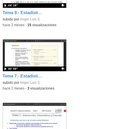
44′ 18″
Tema 9.- Estadística 2ª Sesión 19-05-2026
Contenido educativo.
subido por
Angel Luis S.
-
hace 2 meses
-
15
visualizaciones
40′ 58″
Tema 7.- Estadística 1ª Sesión 14-05-2026
Contenido educativo.
subido por
Angel Luis S.
-
hace 2 meses
-
3
visualizaciones