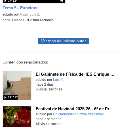
37′ 12″
Tema 5.- Funciones 3ª Sesión 07-05-2026
Contenido educativo.
subido por
Angel Luis S.
-
hace 3 meses
-
9
visualizaciones
Ver más del mismo autor
Contenidos relacionados:
El Gabinete de Física del IES Enrique Tierno Galván de Parla (Curso 25-26)
Contenido educativo.
subido por
Luis M.
-
hace 2 dias
5
visualizaciones
01′ 01″
Festival de Navidad 2025-26 - 6º de Primaria
subido por
Cp ciudaddecolumbia trescantos
-
hace 3 semanas
46
visualizaciones