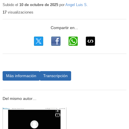
educativo
Subido el
10 de octubre de 2025
por
Angel Luis S.
17
visualizaciones
Más información
Transcripción
Del mismo autor…