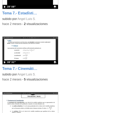
39′ 08″
Tema 7.- Estadística 2ª Sesión 21-05-2026
Contenido educativo.
subido por
Angel Luis S.
-
hace 2 meses
-
2
visualizaciones
39′ 31″
Tema 7.- Cinemática 2ª Sesión 21-05-2026
Contenido educativo.
subido por
Angel Luis S.
-
hace 2 meses
-
5
visualizaciones