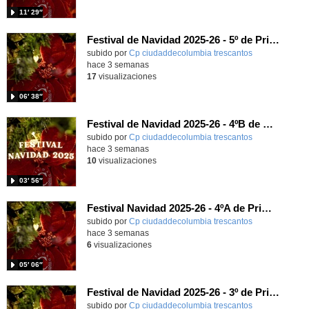
11′ 29″
Festival de Navidad 2025-26 - 5º de Primaria
subido por
Cp ciudaddecolumbia trescantos
-
hace 3 semanas
17
visualizaciones
06′ 38″
Festival de Navidad 2025-26 - 4ºB de Primaria
subido por
Cp ciudaddecolumbia trescantos
-
hace 3 semanas
10
visualizaciones
03′ 56″
Festival Navidad 2025-26 - 4ºA de Primaria
subido por
Cp ciudaddecolumbia trescantos
-
hace 3 semanas
6
visualizaciones
05′ 06″
Festival de Navidad 2025-26 - 3º de Primaria
subido por
Cp ciudaddecolumbia trescantos
-