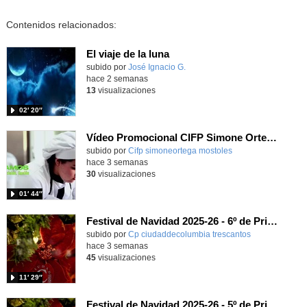
Contenidos relacionados:
El viaje de la luna
Contenido educativo.
subido por
José Ignacio G.
-
hace 2 semanas
13
visualizaciones
02′ 20″
Vídeo Promocional CIFP Simone Ortega
Contenido educativo.
subido por
Cifp simoneortega mostoles
-
hace 3 semanas
30
visualizaciones
01′ 44″
Festival de Navidad 2025-26 - 6º de Primaria
subido por
Cp ciudaddecolumbia trescantos
-
hace 3 semanas
45
visualizaciones
11′ 29″
Festival de Navidad 2025-26 - 5º de Primaria