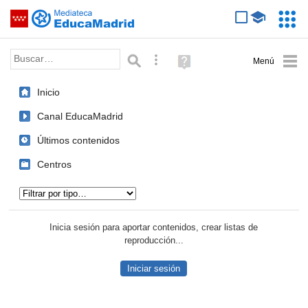
Mediateca de EducaMadrid
Saltar navegación
Servic
Educa
Palabra o frase:
Búsqueda avanzada
Ayuda
(en
ventana
Inicio
nueva)
Canal EducaMadrid
Últimos contenidos
Centros
Tipo de contenido:
Inicia sesión para aportar contenidos, crear listas de
reproducción...
Iniciar sesión