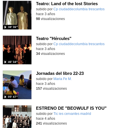
Teatro: Land of the lost Stories
subido por
Cp ciudaddecolumbia trescantos
-
hace 3 años
98
visualizaciones
38′ 36″
Teatro "Hércules"
subido por
Cp ciudaddecolumbia trescantos
-
hace 3 años
34
visualizaciones
46′ 34″
Jornadas del libro 22-23
Contenido educativo.
subido por
Maria Fe M.
-
hace 3 años
157
visualizaciones
05′ 47″
ESTRENO DE "BEOWULF IS YOU"
subido por
Tic ies cervantes madrid
-
hace 4 años
241
visualizaciones