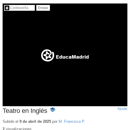
Contenido protegido…
Ajuste
d
Teatro en Inglés
-
p
Contenido
educativo
Subido el
9 de abril de 2025
por
M. Francisca P.
2
visualizaciones