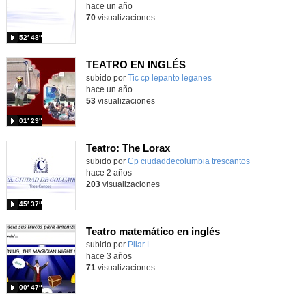
hace un año
70
visualizaciones
52′ 48″
TEATRO EN INGLÉS
Contenido educativo.
subido por
Tic cp lepanto leganes
-
hace un año
53
visualizaciones
01′ 29″
Teatro: The Lorax
subido por
Cp ciudaddecolumbia trescantos
-
hace 2 años
203
visualizaciones
45′ 37″
Teatro matemático en inglés
Contenido educativo.
subido por
Pilar L.
-
hace 3 años
71
visualizaciones
00′ 47″