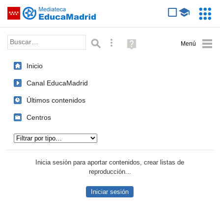
Mediateca de EducaMadrid
Saltar navegación
Servic
Educa
Palabra o frase:
Búsqueda avanzada
Ayuda
(en
ventana
Inicio
nueva)
Canal EducaMadrid
Últimos contenidos
Centros
Tipo de contenido:
Inicia sesión para aportar contenidos, crear listas de
reproducción...
Iniciar sesión