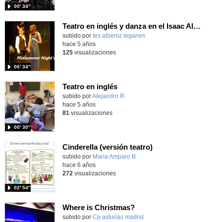
00′ 34″
Teatro en inglés y danza en el Isaac Albéniz
Contenido educativo.
subido por
Ies albeniz leganes
-
hace 5 años
125
visualizaciones
06′ 34″
Teatro en inglés
Contenido educativo.
subido por
Alejandro R.
-
hace 5 años
81
visualizaciones
00′ 30″
Cinderella (versión teatro)
subido por
Maria Amparo B.
-
hace 6 años
272
visualizaciones
02′ 54″
Where is Christmas?
subido por
Cp asturias madrid
-