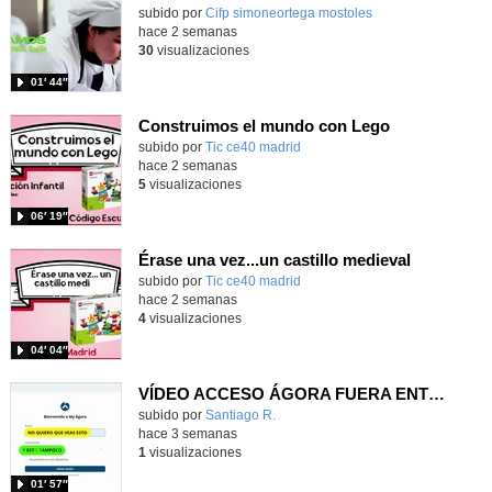
Contenido educativo.
subido por
Cifp simoneortega mostoles
-
hace 2 semanas
30
visualizaciones
01′ 44″
Construimos el mundo con Lego
subido por
Tic ce40 madrid
-
hace 2 semanas
5
visualizaciones
06′ 19″
Érase una vez...un castillo medieval
subido por
Tic ce40 madrid
-
hace 2 semanas
4
visualizaciones
04′ 04″
VÍDEO ACCESO ÁGORA FUERA ENTORNO ESCUELA
Contenido educativo.
subido por
Santiago R.
-
hace 3 semanas
1
visualizaciones
01′ 57″