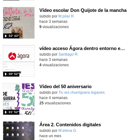
Vídeo escolar Don Quijote de la mancha
Contenido educativo.
subido por
M.pilar R.
-
hace 3 semanas
9
visualizaciones
02′ 43″
vídeo acceso Ágora dentro entorno escuela
Contenido educativo.
subido por
Santiago R.
-
hace 3 semanas
4
visualizaciones
00′ 52″
Vídeo del 50 aniversario
subido por
Tic ies churriguera leganes
-
hace 4 semanas
25
visualizaciones
01′ 52″
Área 2. Contenidos digitales
Contenido educativo.
subido por
M.elena G.
-
hace un mes