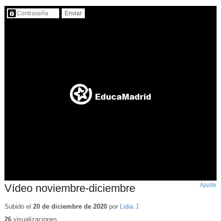
Contenido protegido…
Ajuste
d
Vídeo noviembre-diciembre
p
Subido el
20 de diciembre de 2020
por
Lidia J.
26
visualizaciones