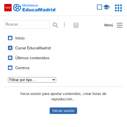
Mediateca de EducaMadrid
Saltar navegación
Servic
Educa
Palabra o frase:
Búsqueda avanzada
Ayuda
(en
ventana
Inicio
nueva)
Canal EducaMadrid
Últimos contenidos
Centros
Tipo de contenido:
Inicia sesión para aportar contenidos, crear listas de
reproducción...
Iniciar sesión