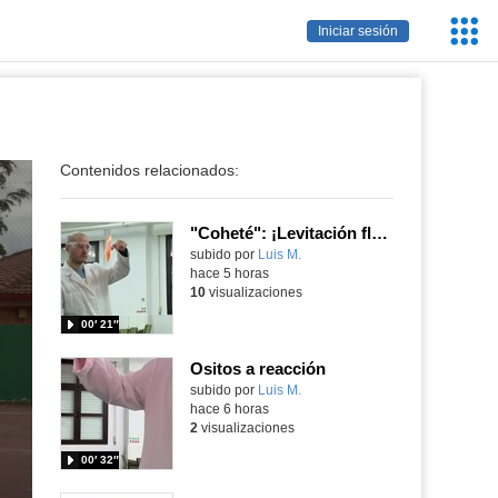
Servic
Iniciar sesión
Educa
Contenidos relacionados:
"Coheté": ¡Levitación flamígera!
Contenido educativo.
subido por
Luis M.
-
hace 5 horas
10
visualizaciones
00′ 21″
Ositos a reacción
Contenido educativo.
subido por
Luis M.
-
hace 6 horas
2
visualizaciones
00′ 32″