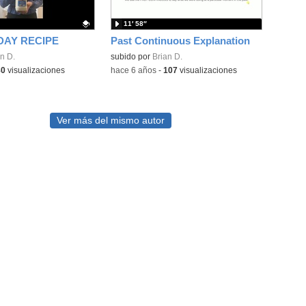
11′ 58″
DAY RECIPE
Past Continuous Explanation
ativo.
n D.
subido por
Brian D.
80
visualizaciones
-
hace 6 años
-
107
visualizaciones
Ver más del mismo autor