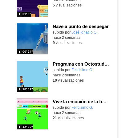
5
visualizaciones
01′ 0″
Nave a punto de despegar
Contenido educativo.
subido por
José Ignacio G.
-
hace 2 semanas
9
visualizaciones
00′ 24″
Programa con Octostudio, un juego de 4 personajes ganando la copa del mundo saltando y esquivando rivales.
Contenido educativo.
subido por
Felicisimo G.
-
hace 2 semanas
10
visualizaciones
10′ 41″
Vive la emoción de la final del mundial programando con Scratch, un juego de toques y esquivar contrarios
Contenido educativo.
subido por
Felicisimo G.
-
hace 2 semanas
21
visualizaciones
12′ 30″