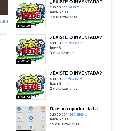
¿EXISTE O INVENTADA?
Contenido educativo.
subido por
Beatriz B.
-
hace 6 dias
7
visualizaciones
Ajuste
de
03′ 10″
pantalla
o
o
iones
¿EXISTE O INVENTADA?
Contenido educativo.
subido por
Beatriz B.
-
hace 6 dias
3
visualizaciones
02′ 01″
¿EXISTE O INVENTADA?
Contenido educativo.
subido por
Beatriz B.
-
hace 6 dias
2
visualizaciones
03′ 23″
Dale una oportunidad a los Chromebooks y utiliza un proyector para realizar talleres si no tienes pantallas táctiles
Contenido educativo.
subido por
Felicisimo G.
-
hace 6 dias
15
visualizaciones