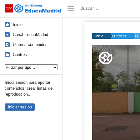
Mediateca de EducaMadrid
Saltar navegación
Palabra o frase:
Inicio
Canal EducaMadrid
Inicio
Centros
C
Últimos contenidos
Volume
50%
Centros
Tipo de contenido:
Inicia sesión para aportar
contenidos, crear listas de
reproducción...
Iniciar sesión