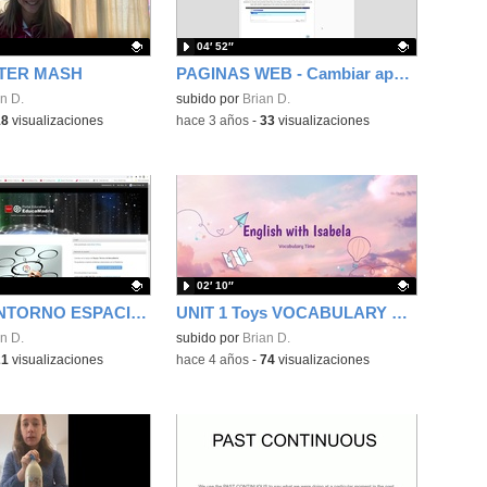
04′ 52″
TER MASH
PAGINAS WEB - Cambiar aparencia PORTLETS
ativo.
n D.
Contenido educativo.
subido por
Brian D.
18
visualizaciones
-
hace 3 años
-
33
visualizaciones
02′ 10″
CURSO - ENTORNO ESPACIOS WEB Y USUARIOS
UNIT 1 Toys VOCABULARY First year
ativo.
n D.
Contenido educativo.
subido por
Brian D.
21
visualizaciones
-
hace 4 años
-
74
visualizaciones