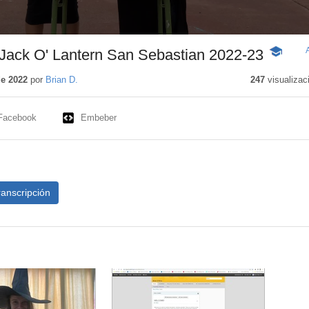
Jack O' Lantern San Sebastian 2022-23
-
Contenid
educativ
de 2022
por
Brian D.
247
visualizac
Facebook
Embeber
ranscripción