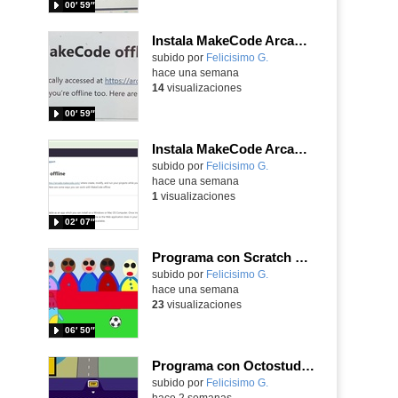
00′ 59″
Instala MakeCode Arcade para trabajar offline en tu tablet, ordenador, Chromebook
Contenido educativo.
subido por
Felicisimo G.
-
hace una semana
14
visualizaciones
00′ 59″
Instala MakeCode Arcade offline para programar grandes juegos sin necesidad de Internet
Contenido educativo.
subido por
Felicisimo G.
-
hace una semana
1
visualizaciones
02′ 07″
Programa con Scratch Jr una barrera que se desplaza para dar sensación de movimiento
Contenido educativo.
subido por
Felicisimo G.
-
hace una semana
23
visualizaciones
06′ 50″
Programa con Octostudio, un juego de Educación Víal cruzando un paso de cebra.
Contenido educativo.
subido por
Felicisimo G.
-
hace 2 semanas