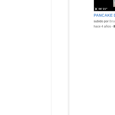
06′ 21″
PANCAKE 
Contenido educ
subido por
Bria
-
hace 4 años
-