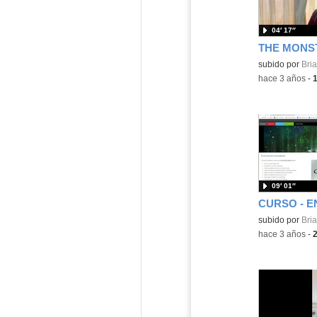
04′ 17″
THE MONS
Contenido educ
subido por
Bria
-
hace 3 años
-
09′ 01″
Contenido educ
subido por
Bria
-
hace 3 años
-