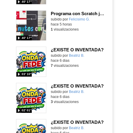
40′ 17″
Programa con Scratch juegos con los partidos del mundial 2026 ganados por España
Contenido educativo.
subido por
Felicisimo G.
-
hace 5 horas
1
visualizaciones
40′ 17″
¿EXISTE O INVENTADA?
Contenido educativo.
subido por
Beatriz B.
-
hace 6 dias
7
visualizaciones
03′ 10″
¿EXISTE O INVENTADA?
Contenido educativo.
subido por
Beatriz B.
-
hace 6 dias
3
visualizaciones
02′ 01″
¿EXISTE O INVENTADA?
Contenido educativo.
subido por
Beatriz B.
-
hace 6 dias