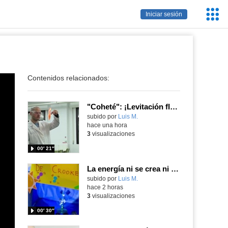
Servic
Iniciar sesión
Educa
Contenidos relacionados:
"Coheté": ¡Levitación flamígera!
Contenido educativo.
subido por
Luis M.
-
hace una hora
3
visualizaciones
00′ 21″
La energía ni se crea ni se destruye... ¡se experimenta! El Tierno en la Feria Madrid es Ciencia 2026
Contenido educativo.
subido por
Luis M.
-
hace 2 horas
3
visualizaciones
00′ 30″