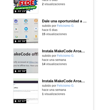
2
visualizaciones
03′ 23″
Dale una oportunidad a los Chromebooks y utiliza un proyector para realizar talleres si no tienes pantallas táctiles
Contenido educativo.
subido por
Felicisimo G.
-
hace 6 dias
15
visualizaciones
00′ 59″
Instala MakeCode Arcade para trabajar offline en tu tablet, ordenador, Chromebook
Contenido educativo.
subido por
Felicisimo G.
-
hace una semana
14
visualizaciones
00′ 59″
Instala MakeCode Arcade offline para programar grandes juegos sin necesidad de Internet
Contenido educativo.
subido por
Felicisimo G.
-
hace una semana
1
visualizaciones
02′ 07″