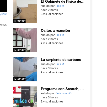
El Gabinete de Física del IES Enrique Tierno Galván de Parla (Curso 25-26)
Contenido educativo.
subido por
Luis M.
-
hace 2 horas
Ajuste
de
3
visualizaciones
pantalla
01′ 01″
iones
Ositos a reacción
Contenido educativo.
subido por
Luis M.
-
hace 2 horas
2
visualizaciones
00′ 32″
La serpiente de carbono
Contenido educativo.
subido por
Luis M.
-
hace 3 horas
2
visualizaciones
01′ 01″
Programa con Scratch, 8 diferentes juegos para vivir la emoción de los partidos de España en el mundial 2026
Contenido educativo.
subido por
Felicisimo G.
-
hace 5 horas
1
visualizaciones