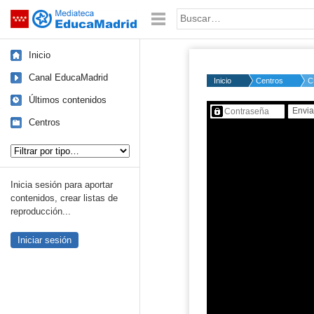
Mediateca de EducaMadrid
Saltar navegación
Palabra o frase:
Inicio
Canal EducaMadrid
Inicio
Centros
C
Últimos contenidos
Contenido protegido…
Centros
Tipo de contenido:
Inicia sesión para aportar
contenidos, crear listas de
reproducción...
Iniciar sesión