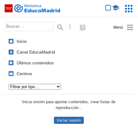
Mediateca de EducaMadrid
Saltar navegación
Servic
Educa
Palabra o frase:
Búsqueda avanzada
Ayuda
(en
ventana
Inicio
nueva)
Canal EducaMadrid
Últimos contenidos
Centros
Tipo de contenido:
Inicia sesión para aportar contenidos, crear listas de
reproducción...
Iniciar sesión