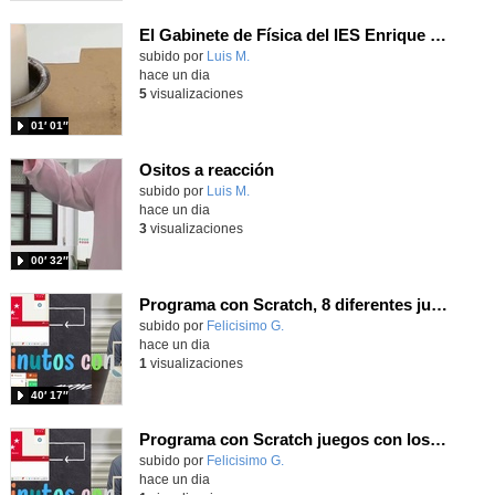
El Gabinete de Física del IES Enrique Tierno Galván de Parla (Curso 25-26)
Contenido educativo.
subido por
Luis M.
-
hace un dia
5
visualizaciones
01′ 01″
Ositos a reacción
Contenido educativo.
subido por
Luis M.
-
hace un dia
3
visualizaciones
00′ 32″
Programa con Scratch, 8 diferentes juegos para vivir la emoción de los partidos de España en el mundial 2026
Contenido educativo.
subido por
Felicisimo G.
-
hace un dia
1
visualizaciones
40′ 17″
Programa con Scratch juegos con los partidos del mundial 2026 ganados por España
Contenido educativo.
subido por
Felicisimo G.
-
hace un dia