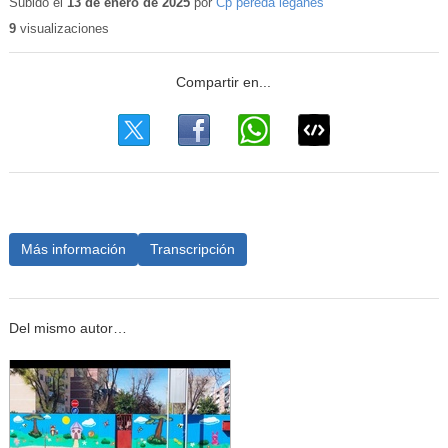
educativo
Subido el
13 de enero de 2025
por
Cp pereda leganes
9
visualizaciones
Más información
Transcripción
Del mismo autor…