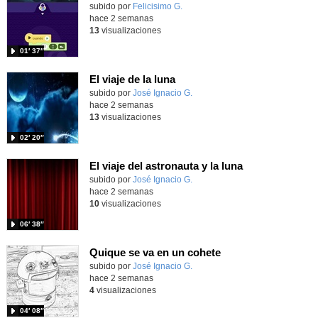
Contenido educativo.
subido por
Felicisimo G.
-
hace 2 semanas
13
visualizaciones
01′ 37″
El viaje de la luna
Contenido educativo.
subido por
José Ignacio G.
-
hace 2 semanas
13
visualizaciones
02′ 20″
El viaje del astronauta y la luna
Contenido educativo.
subido por
José Ignacio G.
-
hace 2 semanas
10
visualizaciones
06′ 38″
Quique se va en un cohete
Contenido educativo.
subido por
José Ignacio G.
-
hace 2 semanas
4
visualizaciones
04′ 08″