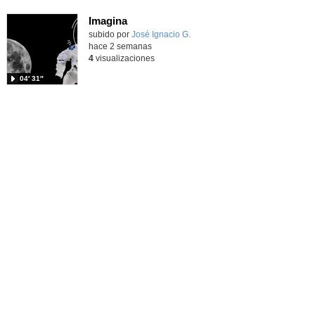
Imagina
Contenido educativo.
subido por
José Ignacio G.
-
hace 2 semanas
4
visualizaciones
04′ 31″