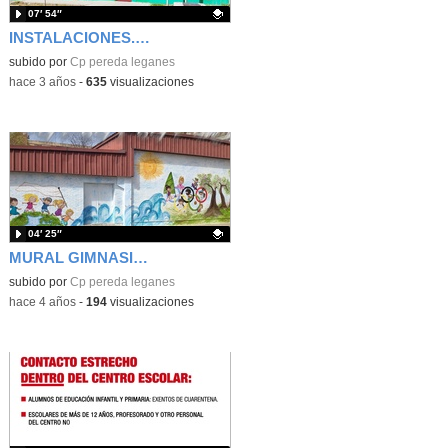
07′ 54″
INSTALACIONES. Pereda_Leganés
Contenido educativo.
subido por
Cp pereda leganes
-
hace 3 años
-
635
visualizaciones
04′ 25″
MURAL GIMNASIO_MARZO 2022.Pereda_Leganés
Contenido educativo.
subido por
Cp pereda leganes
-
hace 4 años
-
194
visualizaciones