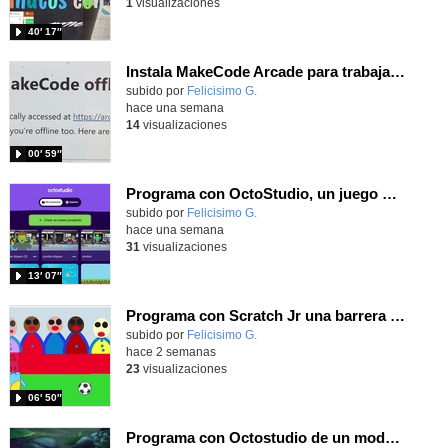
1
visualizaciones
40′ 17″
Instala MakeCode Arcade para trabajar offline en tu tablet, ordenador, Chromebook
Contenido educativo.
subido por
Felicisimo G.
-
hace una semana
14
visualizaciones
00′ 59″
Programa con OctoStudio, un juego de disparos contra Zombies con un cargador basado en el House of the dead
Contenido educativo.
subido por
Felicisimo G.
-
hace una semana
31
visualizaciones
13′ 07″
Programa con Scratch Jr una barrera que se desplaza para dar sensación de movimiento
Contenido educativo.
subido por
Felicisimo G.
-
hace 2 semanas
23
visualizaciones
06′ 50″
Programa con Octostudio de un modo sencillo, offline y gratuito