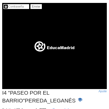
Contenido protegido…
Ajuste
d
I4 "PASEO POR EL
p
BARRIO"PEREDA_LEGANÉS
-
Contenido