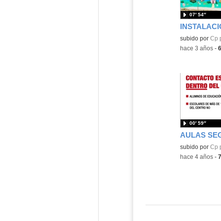
07′ 54″
Contenido educ
subido por
Cp 
-
hace 3 años
-
00′ 59″
Contenido educ
subido por
Cp 
-
hace 4 años
-