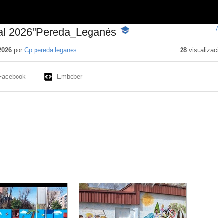
al 2026"Pereda_Leganés
-
Contenido
educativo
2026
por
Cp pereda leganes
28
visualizac
Facebook
Embeber