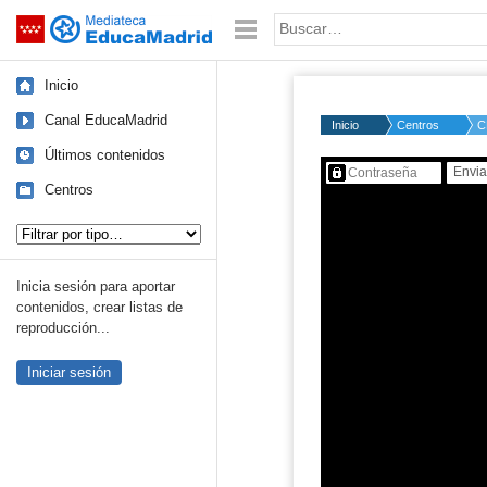
Mediateca de EducaMadrid
Saltar navegación
Palabra o frase:
Inicio
Canal EducaMadrid
Inicio
Centros
C
Últimos contenidos
Contenido protegido…
Centros
Tipo de contenido:
Inicia sesión para aportar
contenidos, crear listas de
reproducción...
Iniciar sesión