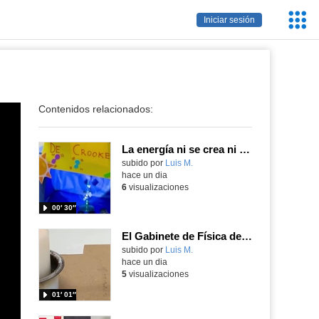
Servic
Iniciar sesión
Educa
Contenidos relacionados:
La energía ni se crea ni se destruye... ¡se experimenta! El Tierno en la Feria Madrid es Ciencia 2026
Contenido educativo.
subido por
Luis M.
-
hace un dia
6
visualizaciones
00′ 30″
El Gabinete de Física del IES Enrique Tierno Galván de Parla (Curso 25-26)
Contenido educativo.
subido por
Luis M.
-
hace un dia
5
visualizaciones
01′ 01″