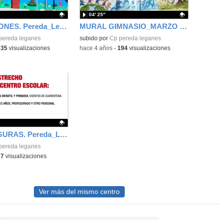
04′ 25″
INSTALACIONES. Pereda_Leganés
MURAL GIMNASIO_MARZO 2022.Pereda_Leganés
ativo.
pereda leganes
Contenido educativo.
subido por
Cp pereda leganes
635
visualizaciones
-
hace 4 años
-
194
visualizaciones
AULAS SEGURAS. Pereda_Leganes
ativo.
pereda leganes
77
visualizaciones
Ver más del mismo centro