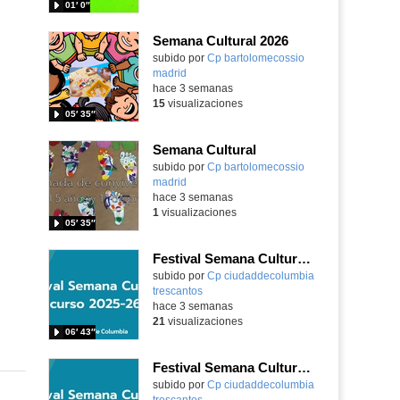
01′ 0″
Semana Cultural 2026
Contenido educativo.
subido por
Cp bartolomecossio
madrid
-
hace 3 semanas
15
visualizaciones
05′ 35″
Semana Cultural
Contenido educativo.
subido por
Cp bartolomecossio
madrid
-
hace 3 semanas
1
visualizaciones
05′ 35″
Festival Semana Cultural 2025-26 - 4º de Primaria
subido por
Cp ciudaddecolumbia
trescantos
-
hace 3 semanas
21
visualizaciones
06′ 43″
Festival Semana Cultural 2025-26 - 6º de Primaria
subido por
Cp ciudaddecolumbia
trescantos
-