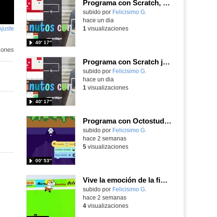
Programa con Scratch, 8 diferentes juegos para vivir la emoción de los partidos de España en el mundial 2026
Contenido educativo.
subido por
Felicisimo G.
-
hace un dia
Ajuste
de
1
visualizaciones
pantalla
40′ 17″
iones
Programa con Scratch juegos con los partidos del mundial 2026 ganados por España
Contenido educativo.
subido por
Felicisimo G.
-
hace un dia
1
visualizaciones
40′ 17″
Programa con Octostudio, un juego moviendo la tablet para ganar con España, el mundial 2026
Contenido educativo.
subido por
Felicisimo G.
-
hace 2 semanas
5
visualizaciones
00′ 53″
Vive la emoción de la final del mundial 2026, programando con Scratch un juego de toques.
Contenido educativo.
subido por
Felicisimo G.
-
hace 2 semanas
4
visualizaciones