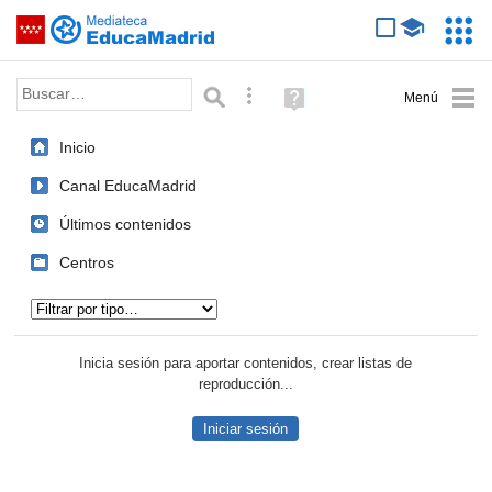
Mediateca de EducaMadrid
Saltar navegación
Servic
Educa
Palabra o frase:
Búsqueda avanzada
Ayuda
(en
ventana
Inicio
nueva)
Canal EducaMadrid
Últimos contenidos
Centros
Tipo de contenido:
Inicia sesión para aportar contenidos, crear listas de
reproducción...
Iniciar sesión