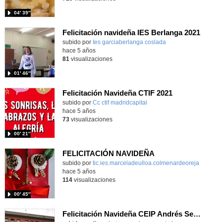
04′ 39″
Felicitación navideña IES Berlanga 2021
Contenido educativo.
subido por
Ies garciaberlanga coslada
-
hace 5 años
81
visualizaciones
01′ 46″
Felicitación Navideña CTIF 2021
subido por
Cc ctif madridcapital
-
hace 5 años
73
visualizaciones
00′ 21″
FELICITACIÓN NAVIDEÑA
subido por
tic.ies.marceladeulloa.colmenardeoreja
-
hace 5 años
114
visualizaciones
00′ 45″
Felicitación Navideña CEIP Andrés Segovia 2021-2022