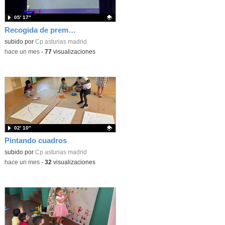
05′ 17″
Recogida de premios Bella y Bestia 26
Contenido educativo.
subido por
Cp asturias madrid
-
hace un mes
-
77
visualizaciones
02′ 10″
Pintando cuadros
Contenido educativo.
subido por
Cp asturias madrid
-
hace un mes
-
32
visualizaciones