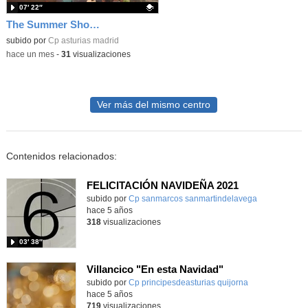
07′ 22″
The Summer Show 001
Contenido educativo.
subido por
Cp asturias madrid
-
hace un mes
-
31
visualizaciones
Ver más del mismo centro
Contenidos relacionados:
FELICITACIÓN NAVIDEÑA 2021
Contenido educativo.
subido por
Cp sanmarcos sanmartindelavega
-
hace 5 años
318
visualizaciones
03′ 38″
Villancico "En esta Navidad"
Contenido educativo.
subido por
Cp principesdeasturias quijorna
-
hace 5 años
719
visualizaciones