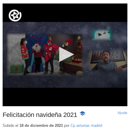
Ajuste
d
Felicitación navideña 2021
-
p
Contenido
educativo
Subido el
18 de diciembre de 2021
por
Cp asturias madrid