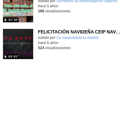
subido por
Secretaria cp andressegovia leganes
-
hace 5 años
296
visualizaciones
01′ 26″
FELICITACIÓN NAVIDEÑA CEIP NAVAS DE TOLOSA - CURSO 2020/2021
Contenido educativo.
subido por
Cp navasdetolosa madrid
-
hace 6 años
524
visualizaciones
03′ 01″