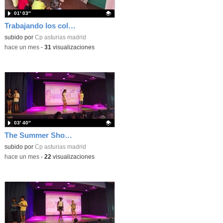
01′ 03″
Trabajando los colores en 3 años
Contenido educativo.
subido por
Cp asturias madrid
-
hace un mes
-
31
visualizaciones
03′ 40″
The Summer Show 004
Contenido educativo.
subido por
Cp asturias madrid
-
hace un mes
-
22
visualizaciones