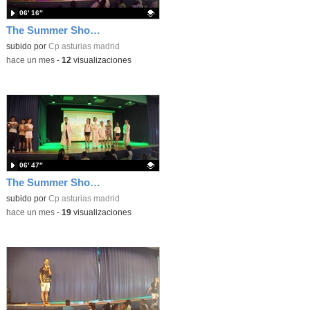
06′ 16″
The Summer Show 003
Contenido educativo.
subido por
Cp asturias madrid
-
hace un mes
-
12
visualizaciones
06′ 47″
The Summer Show 002
Contenido educativo.
subido por
Cp asturias madrid
-
hace un mes
-
19
visualizaciones