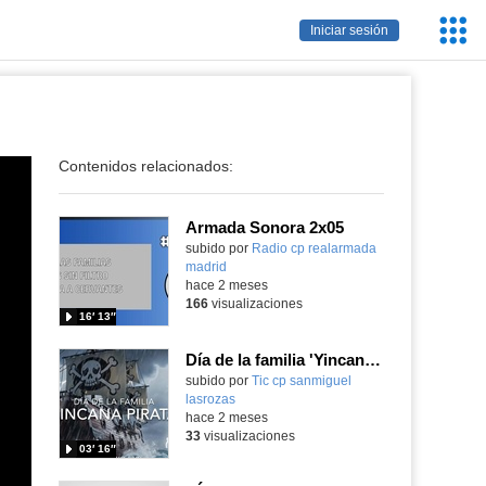
Servic
Iniciar sesión
Educa
Contenidos relacionados:
Armada Sonora 2x05
Contenido educativo.
subido por
Radio cp realarmada
madrid
-
hace 2 meses
166
visualizaciones
16′ 13″
Día de la familia 'Yincana pirata'
Contenido educativo.
subido por
Tic cp sanmiguel
lasrozas
-
hace 2 meses
33
visualizaciones
03′ 16″