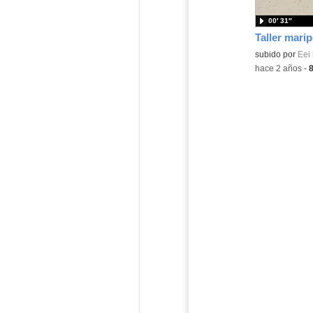
00′ 31″
Taller mari
Contenido educ
subido por
Eei 
-
hace 2 años
-