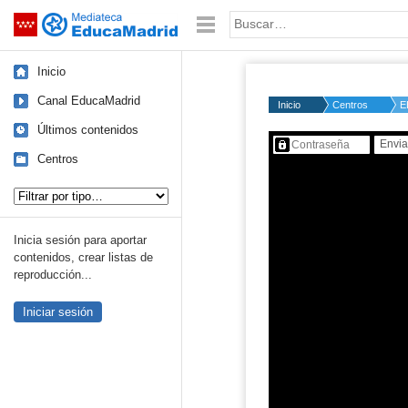
Mediateca de EducaMadrid
Saltar navegación
Palabra o frase:
Inicio
Canal EducaMadrid
Inicio
Centros
E
Últimos contenidos
Contenido protegido…
Centros
Tipo de contenido:
Inicia sesión para aportar
contenidos, crear listas de
reproducción...
Iniciar sesión