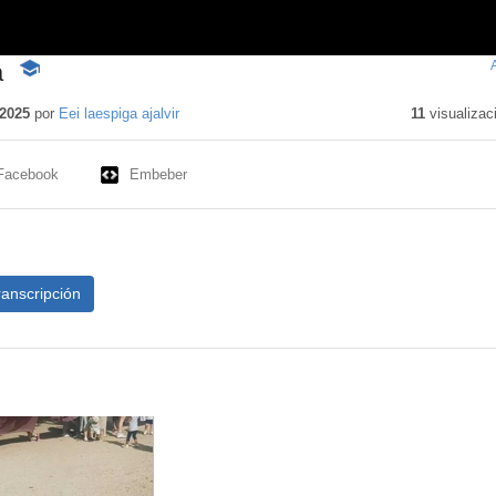
a
-
Contenido
educativo
2025
por
Eei laespiga ajalvir
11
visualizac
Facebook
Embeber
ranscripción