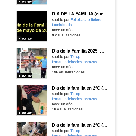
04′ 59″
DÍA DE LA FAMILIA (curso 2024-2025)
Contenido educativo.
subido por
Eei elcocheritolere
fuenlabrada
-
hace un año
9
visualizaciones
03′ 43″
Día de la Familia 2025_CEIP FDLR_Las Rozas
Contenido educativo.
subido por
Tic cp
fernandodelosrios lasrozas
-
hace un año
196
visualizaciones
02′ 15″
Día de la familia en 2ºC (vídeo II)_CEIP FDLR_Las Rozas
Contenido educativo.
subido por
Tic cp
fernandodelosrios lasrozas
-
hace un año
18
visualizaciones
00′ 40″
Día de la familia en 2ºC (vídeo I)_CEIP FDLR_Las Rozas
Contenido educativo.
subido por
Tic cp
fernandodelosrios lasrozas
-