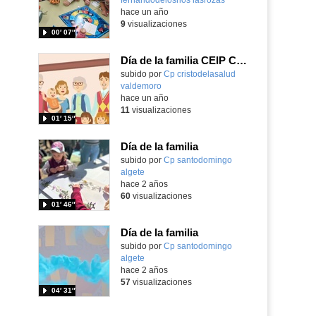
hace un año
9
visualizaciones
00′ 07″
Día de la familia CEIP Cristo de la Salud
Contenido educativo.
subido por
Cp cristodelasalud
valdemoro
-
hace un año
11
visualizaciones
01′ 15″
Día de la familia
subido por
Cp santodomingo
algete
-
hace 2 años
60
visualizaciones
01′ 46″
Día de la familia
subido por
Cp santodomingo
algete
-
hace 2 años
57
visualizaciones
04′ 31″