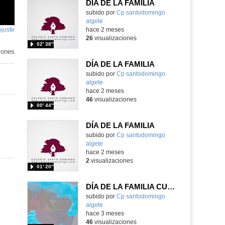
DÍA DE LA FAMILIA
subido por
Cp santodomingo
algete
-
Ajuste
de
hace 2 meses
26
visualizaciones
pantalla
02′ 38″
iones
DÍA DE LA FAMILIA
subido por
Cp santodomingo
algete
-
hace 2 meses
46
visualizaciones
00′ 44″
DÍA DE LA FAMILIA
subido por
Cp santodomingo
algete
-
hace 2 meses
2
visualizaciones
01′ 20″
DÍA DE LA FAMILIA CURSO 25_26
subido por
Cp santodomingo
algete
-
hace 3 meses
46
visualizaciones