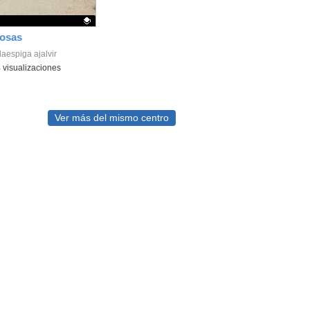
posas
ativo.
laespiga ajalvir
8
visualizaciones
Ver más del mismo centro