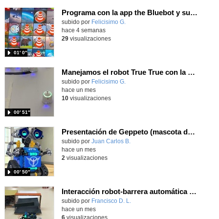
Programa con la app the Bluebot y supera los retos usando las tarjetas
Contenido educativo.
subido por
Felicisimo G.
-
hace 4 semanas
29
visualizaciones
01′ 0″
Manejamos el robot True True con la app y hacemos carreras
Contenido educativo.
subido por
Felicisimo G.
-
hace un mes
10
visualizaciones
00′ 51″
Presentación de Geppeto (mascota de robótica del JPII de Parla)
Contenido educativo.
subido por
Juan Carlos B.
-
hace un mes
2
visualizaciones
00′ 50″
Interacción robot-barrera automática (IES RAYUELA 4ºESO)
Contenido educativo.
subido por
Francisco D. L.
-
hace un mes
6
visualizaciones