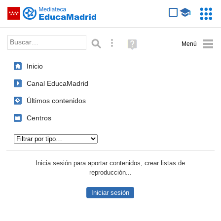
Mediateca de EducaMadrid
Saltar navegación
Servic
Educa
Palabra o frase:
Búsqueda avanzada
Ayuda
(en
ventana
Inicio
nueva)
Canal EducaMadrid
Últimos contenidos
Centros
Tipo de contenido:
Inicia sesión para aportar contenidos, crear listas de
reproducción...
Iniciar sesión