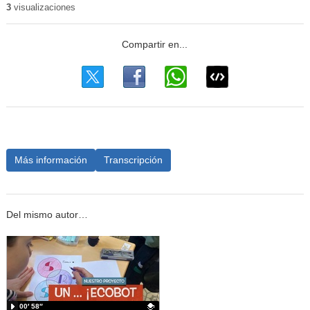
3
visualizaciones
Más información
Transcripción
Del mismo autor…
00′ 58″