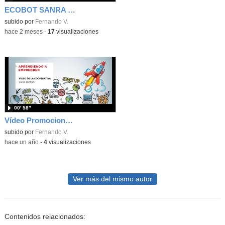
ECOBOT SANRA FAMILY
Contenido educativo.
subido por
Fernando V.
-
hace 2 meses
-
17
visualizaciones
00′ 58″
Vídeo Promocional SANRA_HELP
subido por
Fernando V.
-
hace un año
-
4
visualizaciones
Ver más del mismo autor
Contenidos relacionados: