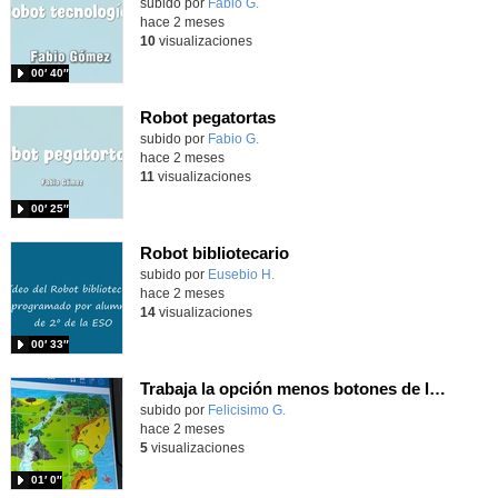
Contenido educativo.
subido por
Fabio G.
-
hace 2 meses
10
visualizaciones
00′ 40″
Robot pegatortas
Contenido educativo.
subido por
Fabio G.
-
hace 2 meses
11
visualizaciones
00′ 25″
Robot bibliotecario
Contenido educativo.
subido por
Eusebio H.
-
hace 2 meses
14
visualizaciones
00′ 33″
Trabaja la opción menos botones de la app BlueBot para programar a tu robot
Contenido educativo.
subido por
Felicisimo G.
-
hace 2 meses
5
visualizaciones
01′ 0″