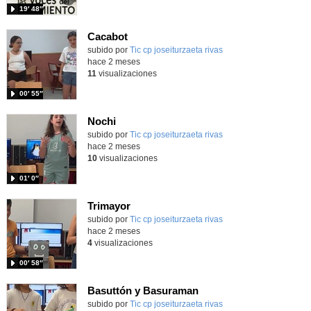
19′ 48″
Cacabot
Contenido educativo.
subido por
Tic cp joseiturzaeta rivas
-
hace 2 meses
11
visualizaciones
00′ 55″
Nochi
Contenido educativo.
subido por
Tic cp joseiturzaeta rivas
-
hace 2 meses
10
visualizaciones
01′ 0″
Trimayor
Contenido educativo.
subido por
Tic cp joseiturzaeta rivas
-
hace 2 meses
4
visualizaciones
00′ 58″
Basuttón y Basuraman
Contenido educativo.
subido por
Tic cp joseiturzaeta rivas
-