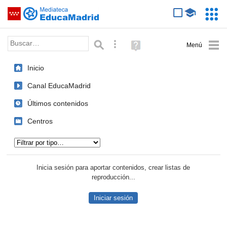
Mediateca de EducaMadrid
Saltar navegación
Servic
Educa
Palabra o frase:
Búsqueda avanzada
Ayuda
(en
ventana
Inicio
nueva)
Canal EducaMadrid
Últimos contenidos
Centros
Tipo de contenido:
Inicia sesión para aportar contenidos, crear listas de
reproducción...
Iniciar sesión