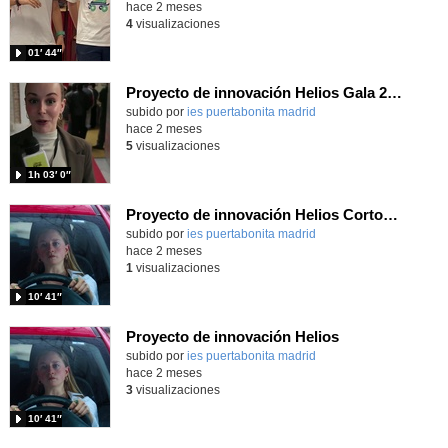
hace 2 meses
4
visualizaciones
01′ 44″
Proyecto de innovación Helios Gala 2026
Contenido educativo.
subido por
ies puertabonita madrid
-
hace 2 meses
5
visualizaciones
1h 03′ 0″
Proyecto de innovación Helios Cortometraje
Contenido educativo.
subido por
ies puertabonita madrid
-
hace 2 meses
1
visualizaciones
10′ 41″
Proyecto de innovación Helios
Contenido educativo.
subido por
ies puertabonita madrid
-
hace 2 meses
3
visualizaciones
10′ 41″