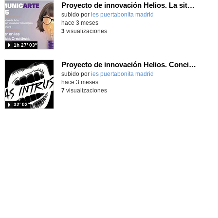
Proyecto de innovación Helios. La situación de las trabajadoras en las industrias creativas.
Contenido educativo.
subido por
ies puertabonita madrid
-
hace 3 meses
3
visualizaciones
1h 27′ 03″
Proyecto de innovación Helios. Concierto de Las Intrusas.
Contenido educativo.
subido por
ies puertabonita madrid
-
hace 3 meses
7
visualizaciones
32′ 02″