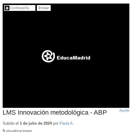
Contenido protegido…
Ajuste
d
LMS Innovación metodológica - ABP
p
Subido el
1 de julio de 2024
por
Paula A.
5
visualizaciones