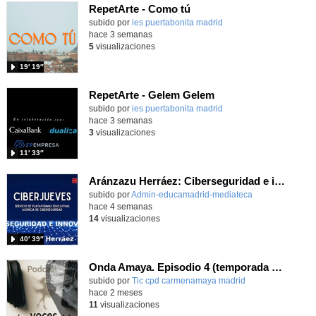
RepetArte - Como tú
subido por
ies puertabonita madrid
-
hace 3 semanas
5
visualizaciones
19′ 19″
RepetArte - Gelem Gelem
subido por
ies puertabonita madrid
-
hace 3 semanas
3
visualizaciones
11′ 33″
Aránzazu Herráez: Ciberseguridad e innovación: Protegiendo y transformando la vida digital
subido por
Admin-educamadrid-mediateca
-
hace 4 semanas
14
visualizaciones
40′ 39″
Onda Amaya. Episodio 4 (temporada 2): "La Capitana"
Contenido educativo.
subido por
Tic cpd carmenamaya madrid
-
hace 2 meses
11
visualizaciones