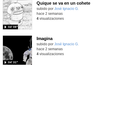
Quique se va en un cohete
Contenido educativo.
subido por
José Ignacio G.
-
hace 2 semanas
4
visualizaciones
04′ 08″
Imagina
Contenido educativo.
subido por
José Ignacio G.
-
hace 2 semanas
4
visualizaciones
04′ 31″