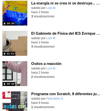
La energía ni se crea ni se destruye... ¡se experimenta! El Tierno en la Feria Madrid es Ciencia 2026
Contenido educativo.
subido por
Luis M.
-
hace 2 horas
3
visualizaciones
00′ 30″
El Gabinete de Física del IES Enrique Tierno Galván de Parla (Curso 25-26)
Contenido educativo.
subido por
Luis M.
-
hace 2 horas
3
visualizaciones
01′ 01″
Ositos a reacción
Contenido educativo.
subido por
Luis M.
-
hace 2 horas
2
visualizaciones
00′ 32″
Programa con Scratch, 8 diferentes juegos para vivir la emoción de los partidos de España en el mundial 2026
Contenido educativo.
subido por
Felicisimo G.
-
hace 6 horas
1
visualizaciones