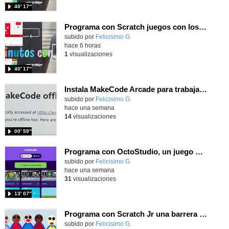
40′ 17″
Programa con Scratch juegos con los partidos del mundial 2026 ganados por España
Contenido educativo.
subido por
Felicisimo G.
-
hace 6 horas
1
visualizaciones
40′ 17″
Instala MakeCode Arcade para trabajar offline en tu tablet, ordenador, Chromebook
Contenido educativo.
subido por
Felicisimo G.
-
hace una semana
14
visualizaciones
00′ 59″
Programa con OctoStudio, un juego de disparos contra Zombies con un cargador basado en el House of the dead
Contenido educativo.
subido por
Felicisimo G.
-
hace una semana
31
visualizaciones
13′ 07″
Programa con Scratch Jr una barrera que se desplaza para dar sensación de movimiento
Contenido educativo.
subido por
Felicisimo G.
-