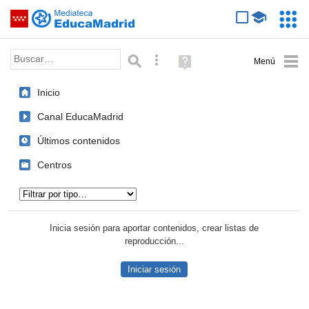
Mediateca de EducaMadrid
Saltar navegación
Servic
Educa
Palabra o frase:
Búsqueda avanzada
Ayuda
(en
ventana
Inicio
nueva)
Canal EducaMadrid
Últimos contenidos
Centros
Tipo de contenido:
Inicia sesión para aportar contenidos, crear listas de
reproducción...
Iniciar sesión