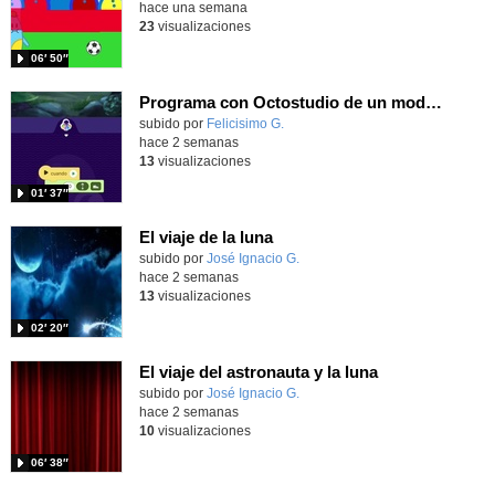
hace una semana
23
visualizaciones
06′ 50″
Programa con Octostudio de un modo sencillo, offline y gratuito
Contenido educativo.
subido por
Felicisimo G.
-
hace 2 semanas
13
visualizaciones
01′ 37″
El viaje de la luna
Contenido educativo.
subido por
José Ignacio G.
-
hace 2 semanas
13
visualizaciones
02′ 20″
El viaje del astronauta y la luna
Contenido educativo.
subido por
José Ignacio G.
-
hace 2 semanas
10
visualizaciones
06′ 38″