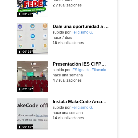
2
visualizaciones
03′ 23″
Dale una oportunidad a los Chromebooks y utiliza un proyector para realizar talleres si no tienes pantallas táctiles
Contenido educativo.
subido por
Felicisimo G.
-
hace 7 dias
16
visualizaciones
00′ 59″
Presentación IES CIFPD Ignacio Ellacuría
Contenido educativo.
subido por
IES Ignacio Ellacuria
-
hace una semana
4
visualizaciones
02′ 52″
Instala MakeCode Arcade para trabajar offline en tu tablet, ordenador, Chromebook
Contenido educativo.
subido por
Felicisimo G.
-
hace una semana
14
visualizaciones
00′ 59″