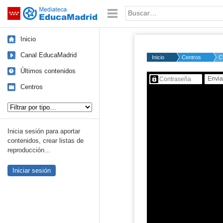
Mediateca de EducaMadrid
Saltar navegación
Palabra o frase:
Inicio
Canal EducaMadrid
Inicio
Centros
C
Últimos contenidos
Contenido protegido…
Centros
Tipo de contenido:
Inicia sesión para aportar
contenidos, crear listas de
reproducción...
Iniciar sesión