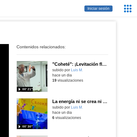
Servic
Iniciar sesión
Educa
Contenidos relacionados:
"Coheté": ¡Levitación flamígera!
Contenido educativo.
subido por
Luis M.
-
hace un dia
19
visualizaciones
00′ 21″
La energía ni se crea ni se destruye... ¡se experimenta! El Tierno en la Feria Madrid es Ciencia 2026
Contenido educativo.
subido por
Luis M.
-
hace un dia
6
visualizaciones
00′ 30″