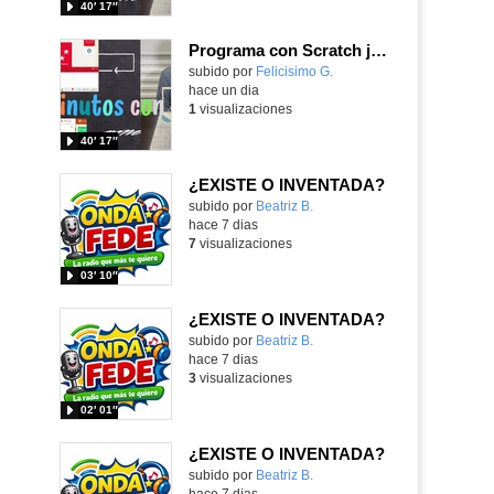
40′ 17″
Programa con Scratch juegos con los partidos del mundial 2026 ganados por España
Contenido educativo.
subido por
Felicisimo G.
-
hace un dia
1
visualizaciones
40′ 17″
¿EXISTE O INVENTADA?
Contenido educativo.
subido por
Beatriz B.
-
hace 7 dias
7
visualizaciones
03′ 10″
¿EXISTE O INVENTADA?
Contenido educativo.
subido por
Beatriz B.
-
hace 7 dias
3
visualizaciones
02′ 01″
¿EXISTE O INVENTADA?
Contenido educativo.
subido por
Beatriz B.
-
hace 7 dias