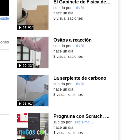
El Gabinete de Física del IES Enrique Tierno Galván de Parla (Curso 25-26)
Contenido educativo.
subido por
Luis M.
-
hace un dia
Ajuste
de
5
visualizaciones
pantalla
01′ 01″
Ositos a reacción
iones
Contenido educativo.
subido por
Luis M.
-
hace un dia
3
visualizaciones
00′ 32″
La serpiente de carbono
Contenido educativo.
subido por
Luis M.
-
hace un dia
3
visualizaciones
01′ 01″
Programa con Scratch, 8 diferentes juegos para vivir la emoción de los partidos de España en el mundial 2026
Contenido educativo.
subido por
Felicisimo G.
-
hace un dia
1
visualizaciones