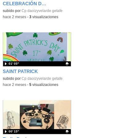
CELEBRACIÓN DÍA DEL LIBRO
Contenido educativo.
subido por
Cp daoizyvelarde getafe
-
hace 2 meses
-
3
visualizaciones
01′ 05″
SAINT PATRICK
Contenido educativo.
subido por
Cp daoizyvelarde getafe
-
hace 2 meses
-
5
visualizaciones
00′ 15″