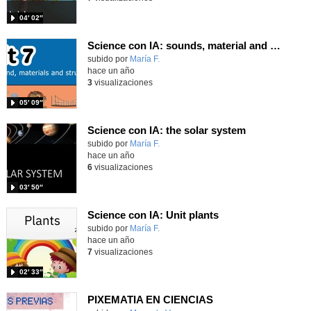
04′ 02″
Science con IA: sounds, material and structures
Contenido educativo.
subido por
María F.
-
hace un año
3
visualizaciones
05′ 09″
Science con IA: the solar system
Contenido educativo.
subido por
María F.
-
hace un año
6
visualizaciones
03′ 50″
Science con IA: Unit plants
Contenido educativo.
subido por
María F.
-
hace un año
7
visualizaciones
02′ 33″
PIXEMATIA EN CIENCIAS