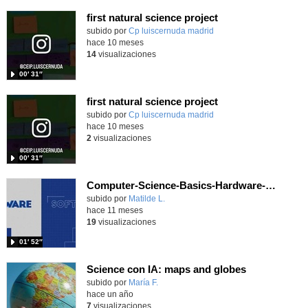
first natural science project
subido por
Cp luiscernuda madrid
-
hace 10 meses
14
visualizaciones
00′ 31″
first natural science project
Contenido educativo.
subido por
Cp luiscernuda madrid
-
hace 10 meses
2
visualizaciones
00′ 31″
Computer-Science-Basics-Hardware-and-Software
Contenido educativo.
subido por
Matilde L.
-
hace 11 meses
19
visualizaciones
01′ 52″
Science con IA: maps and globes
Contenido educativo.
subido por
María F.
-
hace un año
7
visualizaciones