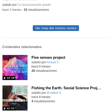
Contenido educativo.
subido por
Cp daoizyvelarde getafe
-
hace 3 meses
-
32
visualizaciones
Ver más del mismo centro
Contenidos relacionados:
Five senses project
Contenido educativo.
subido por
Amaya C.
-
hace 8 meses
28
visualizaciones
03′ 18″
Fishing the Earth. Social Science Project. Year 3
Contenido educativo.
subido por
M.isabel G.
-
hace 8 meses
4
visualizaciones
01′ 51″