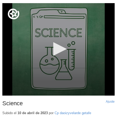
Ajuste
d
Science
p
Subido el
10 de abril de 2023
por
Cp daoizyvelarde getafe