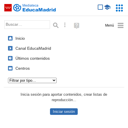
Mediateca de EducaMadrid
Saltar navegación
Servic
Educa
Palabra o frase:
Búsqueda avanzada
Ayuda
(en
ventana
Inicio
nueva)
Canal EducaMadrid
Últimos contenidos
Centros
Tipo de contenido:
Inicia sesión para aportar contenidos, crear listas de
reproducción...
Iniciar sesión