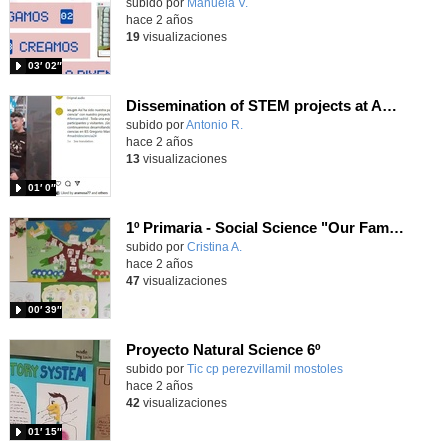
Contenido educativo.
subido por
Manuela V.
-
hace 2 años
19
visualizaciones
03′ 02″
Dissemination of STEM projects at AULA Education Fair, March 2024
Contenido educativo.
subido por
Antonio R.
-
hace 2 años
13
visualizaciones
01′ 0″
1º Primaria - Social Science "Our Family Trees"
Contenido educativo.
subido por
Cristina A.
-
hace 2 años
47
visualizaciones
00′ 39″
Proyecto Natural Science 6º
Contenido educativo.
subido por
Tic cp perezvillamil mostoles
-
hace 2 años
42
visualizaciones
01′ 15″