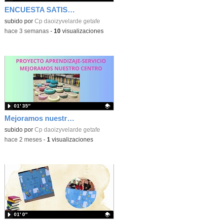
ENCUESTA SATISFACCIÓN 25-26
Contenido educativo.
subido por
Cp daoizyvelarde getafe
-
hace 3 semanas
-
10
visualizaciones
01′ 35″
Mejoramos nuestro centro
Contenido educativo.
subido por
Cp daoizyvelarde getafe
-
hace 2 meses
-
1
visualizaciones
01′ 0″