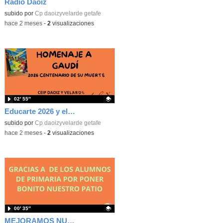
Radio Daoiz
Contenido educativo.
subido por
Cp daoizyvelarde getafe
-
hace 2 meses
-
2
visualizaciones
02′ 55″
Educarte 2026 y el Daoiz
Contenido educativo.
subido por
Cp daoizyvelarde getafe
-
hace 2 meses
-
2
visualizaciones
00′ 35″
MEJORAMOS NUESTRO PATIO