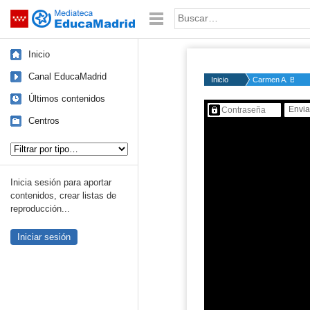
Mediateca de EducaMadrid
Saltar navegación
Palabra o frase:
Inicio
Canal EducaMadrid
Inicio
Carmen A. B.
Últimos contenidos
Contenido protegido…
Centros
Tipo de contenido:
Inicia sesión para aportar
contenidos, crear listas de
reproducción...
Iniciar sesión