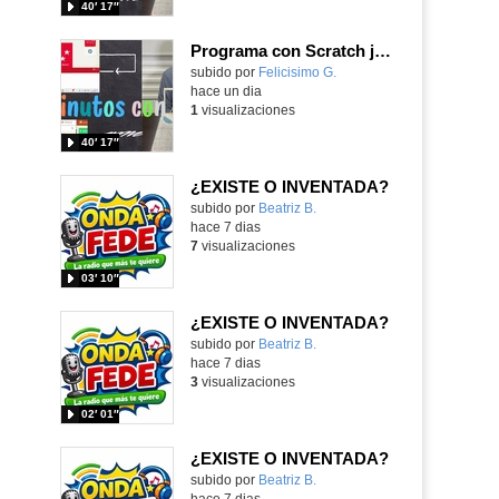
40′ 17″
Programa con Scratch juegos con los partidos del mundial 2026 ganados por España
Contenido educativo.
subido por
Felicisimo G.
-
hace un dia
1
visualizaciones
40′ 17″
¿EXISTE O INVENTADA?
Contenido educativo.
subido por
Beatriz B.
-
hace 7 dias
7
visualizaciones
03′ 10″
¿EXISTE O INVENTADA?
Contenido educativo.
subido por
Beatriz B.
-
hace 7 dias
3
visualizaciones
02′ 01″
¿EXISTE O INVENTADA?
Contenido educativo.
subido por
Beatriz B.
-
hace 7 dias