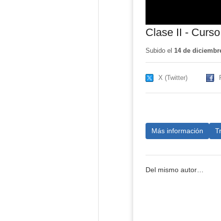
Clase II - Curs
Subido el
14 de diciembr
X (Twitter)
Más información
T
Del mismo autor…