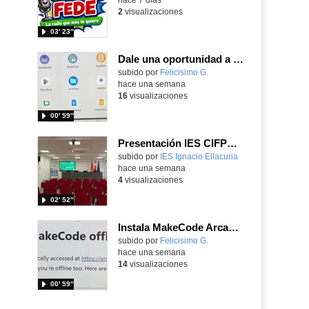
2
visualizaciones
03′ 23″
Dale una oportunidad a los Chromebooks y utiliza un proyector para realizar talleres si no tienes pantallas táctiles
Contenido educativo.
subido por
Felicisimo G.
-
hace una semana
16
visualizaciones
00′ 59″
Presentación IES CIFPD Ignacio Ellacuría
Contenido educativo.
subido por
IES Ignacio Ellacuria
-
hace una semana
4
visualizaciones
02′ 52″
Instala MakeCode Arcade para trabajar offline en tu tablet, ordenador, Chromebook
Contenido educativo.
subido por
Felicisimo G.
-
hace una semana
14
visualizaciones
00′ 59″