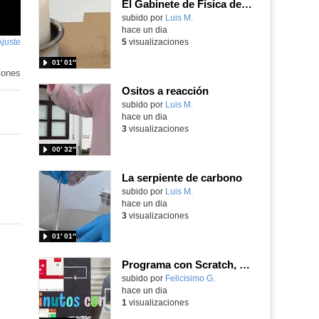
El Gabinete de Física del IES Enrique Tierno Galván de Parla (Curso 25-26)
Contenido educativo.
subido por
Luis M.
-
hace un dia
Ajuste
de
5
visualizaciones
pantalla
01′ 01″
iones
Ositos a reacción
Contenido educativo.
subido por
Luis M.
-
hace un dia
3
visualizaciones
00′ 32″
La serpiente de carbono
Contenido educativo.
subido por
Luis M.
-
hace un dia
3
visualizaciones
01′ 01″
Programa con Scratch, 8 diferentes juegos para vivir la emoción de los partidos de España en el mundial 2026
Contenido educativo.
subido por
Felicisimo G.
-
hace un dia
1
visualizaciones