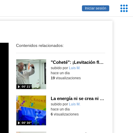
Servic
Iniciar sesión
Educa
Contenidos relacionados:
"Coheté": ¡Levitación flamígera!
Contenido educativo.
subido por
Luis M.
-
hace un dia
19
visualizaciones
00′ 21″
La energía ni se crea ni se destruye... ¡se experimenta! El Tierno en la Feria Madrid es Ciencia 2026
Contenido educativo.
subido por
Luis M.
-
hace un dia
6
visualizaciones
00′ 30″