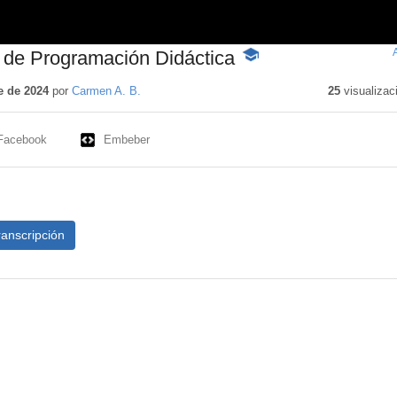
o de Programación Didáctica
-
Contenido
educativo
e de 2024
por
Carmen A. B.
25
visualizac
Facebook
Embeber
ranscripción