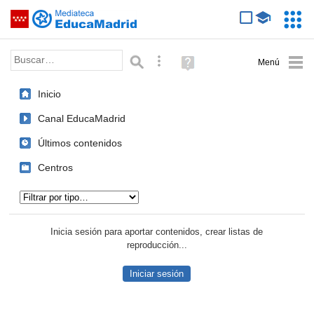
Mediateca de EducaMadrid
Saltar navegación
Servic
Educa
Palabra o frase:
Búsqueda avanzada
Ayuda
(en
ventana
Inicio
nueva)
Canal EducaMadrid
Últimos contenidos
Centros
Tipo de contenido:
Inicia sesión para aportar contenidos, crear listas de
reproducción...
Iniciar sesión