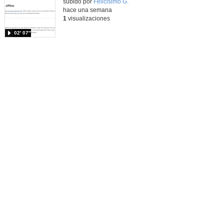
Contenido educativo.
subido por
Felicisimo G.
-
hace una semana
1
visualizaciones
02′ 07″