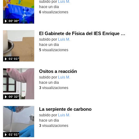
Contenido educativo.
subido por
Luis M.
-
hace un dia
6
visualizaciones
00′ 30″
El Gabinete de Física del IES Enrique Tierno Galván de Parla (Curso 25-26)
Contenido educativo.
subido por
Luis M.
-
hace un dia
5
visualizaciones
01′ 01″
Ositos a reacción
Contenido educativo.
subido por
Luis M.
-
hace un dia
3
visualizaciones
00′ 32″
La serpiente de carbono
Contenido educativo.
subido por
Luis M.
-
hace un dia
3
visualizaciones
01′ 01″