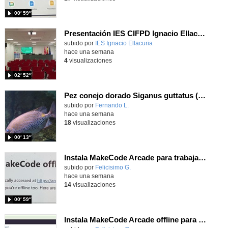
00′ 59″
Presentación IES CIFPD Ignacio Ellacuría
Contenido educativo.
subido por
IES Ignacio Ellacuria
-
hace una semana
4
visualizaciones
02′ 52″
Pez conejo dorado Siganus guttatus (Bloch, 1786)
Contenido educativo.
subido por
Fernando L.
-
hace una semana
18
visualizaciones
00′ 13″
Instala MakeCode Arcade para trabajar offline en tu tablet, ordenador, Chromebook
Contenido educativo.
subido por
Felicisimo G.
-
hace una semana
14
visualizaciones
00′ 59″
Instala MakeCode Arcade offline para programar grandes juegos sin necesidad de Internet