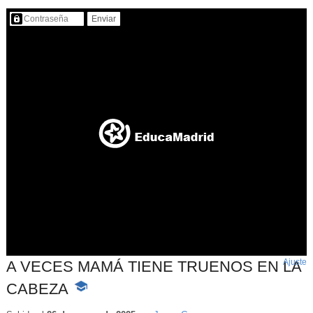
Contenido protegido…
Ajuste
d
A VECES MAMÁ TIENE TRUENOS EN LA
p
CABEZA
-
Contenido