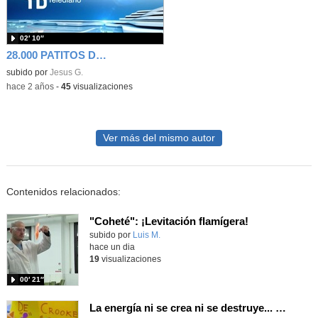
02′ 10″
28.000 PATITOS DE GOMA
subido por
Jesus G.
-
hace 2 años
-
45
visualizaciones
Ver más del mismo autor
Contenidos relacionados:
"Coheté": ¡Levitación flamígera!
Contenido educativo.
subido por
Luis M.
-
hace un dia
19
visualizaciones
00′ 21″
La energía ni se crea ni se destruye... ¡se experimenta! El Tierno en la Feria Madrid es Ciencia 2026