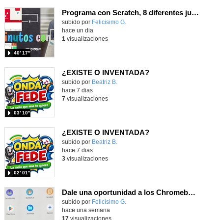
Programa con Scratch, 8 diferentes juegos para vivir la emoción de los partidos de España en el mundial 2026
Contenido educativo.
subido por
Felicisimo G.
-
hace un dia
1
visualizaciones
40′ 17″
¿EXISTE O INVENTADA?
Contenido educativo.
subido por
Beatriz B.
-
hace 7 dias
7
visualizaciones
03′ 10″
¿EXISTE O INVENTADA?
Contenido educativo.
subido por
Beatriz B.
-
hace 7 dias
3
visualizaciones
02′ 01″
Dale una oportunidad a los Chromebooks y utiliza un proyector para realizar talleres si no tienes pantallas táctiles
Contenido educativo.
subido por
Felicisimo G.
-
hace una semana
17
visualizaciones