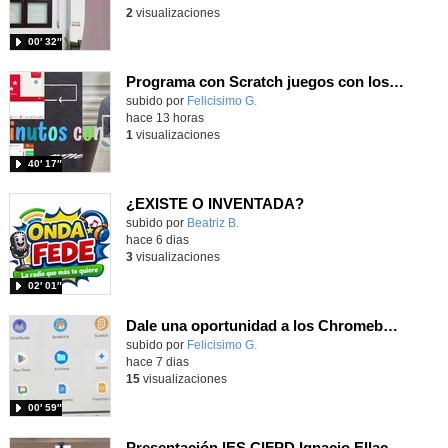
2
visualizaciones
00′ 32″
Programa con Scratch juegos con los partidos del mundial 2026 ganados por España
Contenido educativo.
subido por
Felicisimo G.
-
hace 13 horas
1
visualizaciones
40′ 17″
¿EXISTE O INVENTADA?
Contenido educativo.
subido por
Beatriz B.
-
hace 6 dias
3
visualizaciones
02′ 01″
Dale una oportunidad a los Chromebooks y utiliza un proyector para realizar talleres si no tienes pantallas táctiles
Contenido educativo.
subido por
Felicisimo G.
-
hace 7 dias
15
visualizaciones
00′ 59″
Presentación IES CIFPD Ignacio Ellacuría