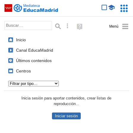
Mediateca de EducaMadrid
Saltar navegación
Servic
Educa
Palabra o frase:
Búsqueda avanzada
Ayuda
(en
ventana
Inicio
nueva)
Canal EducaMadrid
Últimos contenidos
Centros
Tipo de contenido:
Inicia sesión para aportar contenidos, crear listas de
reproducción...
Iniciar sesión