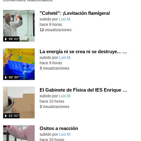
"Coheté": ¡Levitación flamígera!
Contenido educativo.
subido por
Luis M.
-
hace 9 horas
12
visualizaciones
00′ 21″
La energía ni se crea ni se destruye... ¡se experimenta! El Tierno en la Feria Madrid es Ciencia 2026
Contenido educativo.
subido por
Luis M.
-
hace 9 horas
3
visualizaciones
00′ 30″
El Gabinete de Física del IES Enrique Tierno Galván de Parla (Curso 25-26)
Contenido educativo.
subido por
Luis M.
-
hace 10 horas
3
visualizaciones
01′ 01″
Ositos a reacción
Contenido educativo.
subido por
Luis M.
-
hace 10 horas