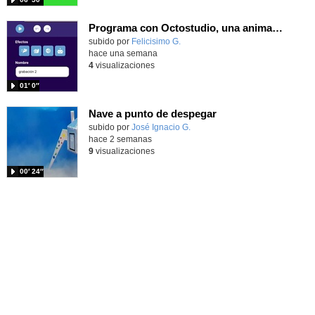
Programa con Octostudio, una animación utilizando la cámara para una foto y audio y texto para comunicar.
Contenido educativo.
subido por
Felicisimo G.
-
hace una semana
4
visualizaciones
01′ 0″
Nave a punto de despegar
Contenido educativo.
subido por
José Ignacio G.
-
hace 2 semanas
9
visualizaciones
00′ 24″