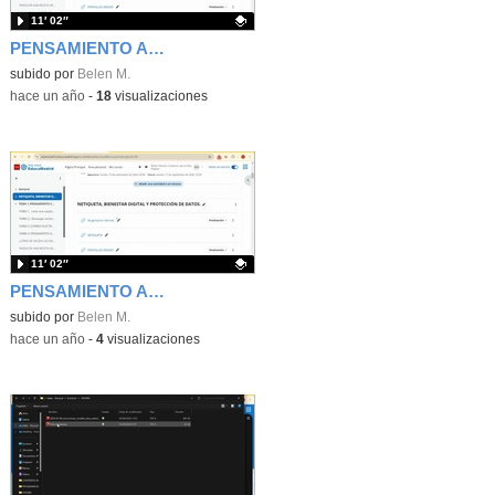
11′ 02″
PENSAMIENTO ABSTRACTO_PATRONES Y PÍXELES
Contenido educativo.
subido por
Belen M.
-
hace un año
-
18
visualizaciones
11′ 02″
PENSAMIENTO ABSTRACTO_PATRONES Y PÍXELES
Contenido educativo.
subido por
Belen M.
-
hace un año
-
4
visualizaciones