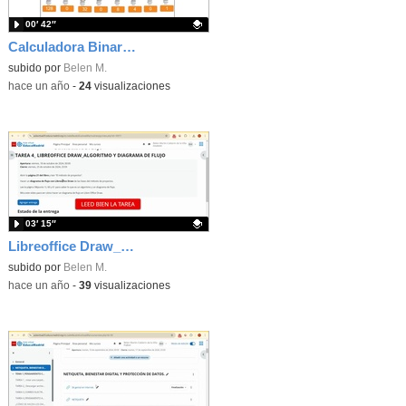
00′ 42″
Calculadora Binario a Decimal
Contenido educativo.
subido por
Belen M.
-
hace un año
-
24
visualizaciones
03′ 15″
Libreoffice Draw_Diagrama de flujo
Contenido educativo.
subido por
Belen M.
-
hace un año
-
39
visualizaciones