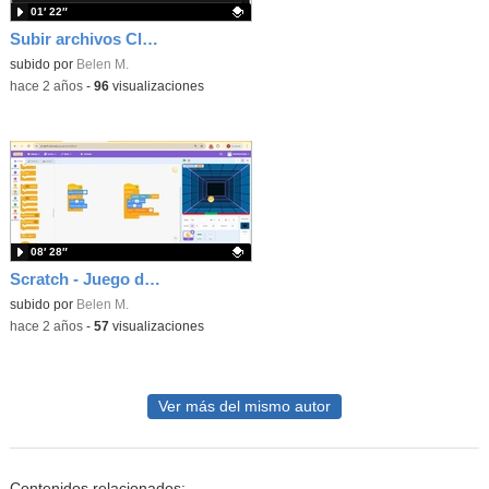
01′ 22″
Subir archivos Cloud Educamadrid
Contenido educativo.
subido por
Belen M.
-
hace 2 años
-
96
visualizaciones
08′ 28″
Scratch - Juego del Pong_Mejoras
Contenido educativo.
subido por
Belen M.
-
hace 2 años
-
57
visualizaciones
Ver más del mismo autor
Contenidos relacionados: