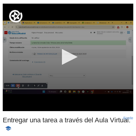
Ajuste
d
Entregar una tarea a través del Aula Virtual.
p
-
Contenido