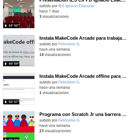
Contenido educativo.
subido por
IES Ignacio Ellacuria
-
hace 7 dias
3
visualizaciones
02′ 52″
Instala MakeCode Arcade para trabajar offline en tu tablet, ordenador, Chromebook
Contenido educativo.
subido por
Felicisimo G.
-
hace una semana
14
visualizaciones
00′ 59″
Instala MakeCode Arcade offline para programar grandes juegos sin necesidad de Internet
Contenido educativo.
subido por
Felicisimo G.
-
hace una semana
1
visualizaciones
02′ 07″
Programa con Scratch Jr una barrera que se desplaza para dar sensación de movimiento
Contenido educativo.
subido por
Felicisimo G.
-
hace una semana
23
visualizaciones
06′ 50″