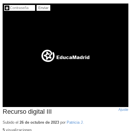
Contenido protegido…
Ajuste
d
Recurso digital III
p
Subido el
26 de octubre de 2023
por
Patricia J.
5
visualizaciones