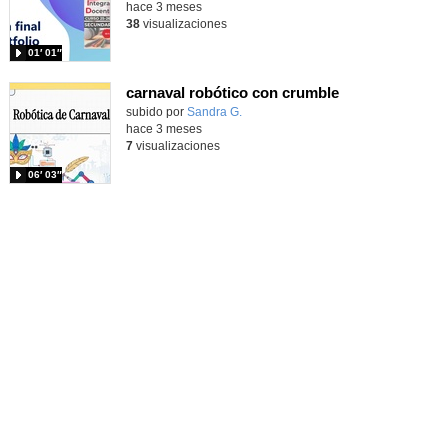
hace 3 meses
38
visualizaciones
01′ 01″
carnaval robótico con crumble
Contenido educativo.
subido por
Sandra G.
-
hace 3 meses
7
visualizaciones
06′ 03″