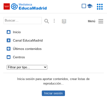
Mediateca de EducaMadrid
Saltar navegación
Servic
Educa
Palabra o frase:
Búsqueda avanzada
Ayuda
(en
ventana
Inicio
nueva)
Canal EducaMadrid
Últimos contenidos
Centros
Tipo de contenido:
Inicia sesión para aportar contenidos, crear listas de
reproducción...
Iniciar sesión