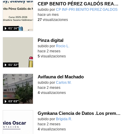
CEIP BENITO PÉREZ GALDÓS READY, STEADY & GO
Contenido educativo.
subido por
CP INF-PRI BENITO PEREZ GALDOS
-
hace un mes
27
visualizaciones
01′ 16″
Pinza digital
Contenido educativo.
subido por
Rocio L.
-
hace 2 meses
5
visualizaciones
01′ 32″
Avifauna del Machado
subido por
Carlos M.
-
hace 2 meses
4
visualizaciones
03′ 03″
Gymkana Ciencia de Datos .Los premios Óscar
Contenido educativo.
subido por
Brígida R.
-
hace 2 meses
4
visualizaciones