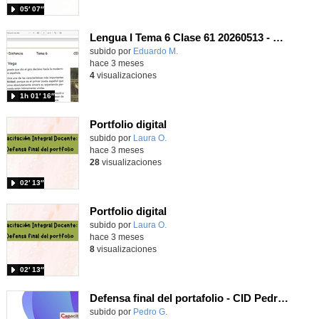
05′ 07″
Lengua I Tema 6 Clase 61 20260513 - Renacimiento (III): Garcilaso de la Vega
Contenido educativo.
subido por
Eduardo M.
-
hace 3 meses
4
visualizaciones
1h 01′ 16″
Portfolio digital
Contenido educativo.
subido por
Laura O.
-
hace 3 meses
28
visualizaciones
02′ 13″
Portfolio digital
Contenido educativo.
subido por
Laura O.
-
hace 3 meses
8
visualizaciones
02′ 13″
Defensa final del portafolio - CID Pedro González Grupo 08 Curso 2025/26
subido por
Pedro G.
-