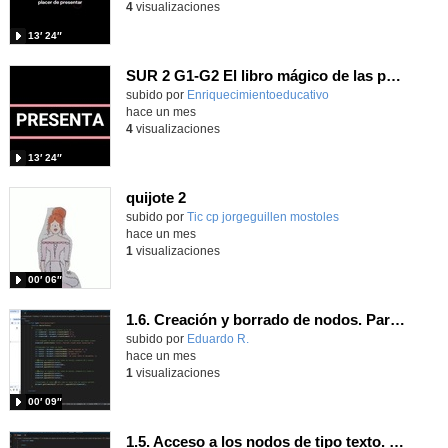
4
visualizaciones
13′ 24″
SUR 2 G1-G2 El libro mágico de las preguntas imposibles.
Contenido educativo.
subido por
Enriquecimientoeducativo
-
hace un mes
4
visualizaciones
13′ 24″
quijote 2
subido por
Tic cp jorgeguillen mostoles
-
hace un mes
1
visualizaciones
00′ 06″
1.6. Creación y borrado de nodos. Parte 2.
Contenido educativo.
subido por
Eduardo R.
-
hace un mes
1
visualizaciones
00′ 09″
1.5. Acceso a los nodos de tipo texto. Parte 2.