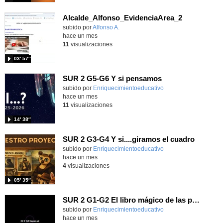
Alcalde_Alfonso_EvidenciaArea_2
Contenido educativo.
subido por
Alfonso A.
-
hace un mes
11
visualizaciones
03′ 57″
SUR 2 G5-G6 Y si pensamos
Contenido educativo.
subido por
Enriquecimientoeducativo
-
hace un mes
11
visualizaciones
14′ 38″
SUR 2 G3-G4 Y si....giramos el cuadro
Contenido educativo.
subido por
Enriquecimientoeducativo
-
hace un mes
4
visualizaciones
05′ 35″
SUR 2 G1-G2 El libro mágico de las preguntas imposibles.
Contenido educativo.
subido por
Enriquecimientoeducativo
-
hace un mes