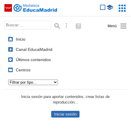
Mediateca de EducaMadrid
Saltar navegación
Servic
Educa
Palabra o frase:
Búsqueda avanzada
Ayuda
(en
ventana
Inicio
nueva)
Canal EducaMadrid
Últimos contenidos
Centros
Tipo de contenido:
Inicia sesión para aportar contenidos, crear listas de
reproducción...
Iniciar sesión