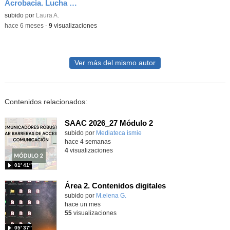
Acrobacia. Lucha escénica
subido por
Laura A.
-
hace 6 meses
-
9
visualizaciones
Ver más del mismo autor
Contenidos relacionados:
SAAC 2026_27 Módulo 2
subido por
Mediateca ismie
-
hace 4 semanas
4
visualizaciones
01′ 41″
Área 2. Contenidos digitales
Contenido educativo.
subido por
M.elena G.
-
hace un mes
55
visualizaciones
05′ 37″