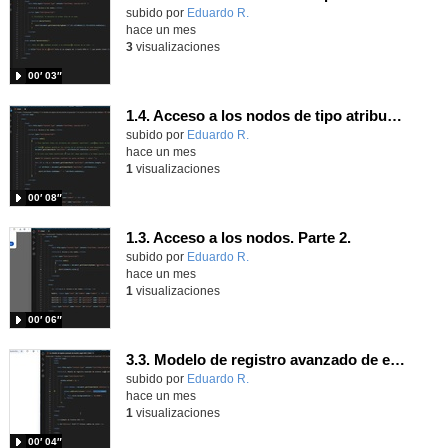
Contenido educativo.
subido por
Eduardo R.
-
hace un mes
3
visualizaciones
00′ 03″
1.4. Acceso a los nodos de tipo atributo. Parte 2.
Contenido educativo.
subido por
Eduardo R.
-
hace un mes
1
visualizaciones
00′ 08″
1.3. Acceso a los nodos. Parte 2.
Contenido educativo.
subido por
Eduardo R.
-
hace un mes
1
visualizaciones
00′ 06″
3.3. Modelo de registro avanzado de eventos según W3C 2.
Contenido educativo.
subido por
Eduardo R.
-
hace un mes
1
visualizaciones
00′ 04″