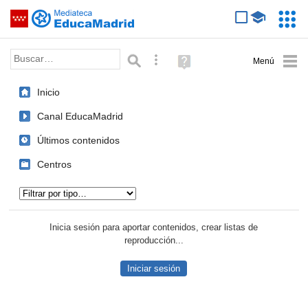
Mediateca de EducaMadrid
Saltar navegación
Servic
Educa
Palabra o frase:
Búsqueda avanzada
Ayuda
(en
ventana
Inicio
nueva)
Canal EducaMadrid
Últimos contenidos
Centros
Tipo de contenido:
Inicia sesión para aportar contenidos, crear listas de
reproducción...
Iniciar sesión