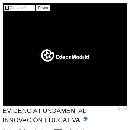
Contenido protegido…
Ajuste
d
EVIDENCIA FUNDAMENTAL-
p
INNOVACIÓN EDUCATIVA
-
Contenido