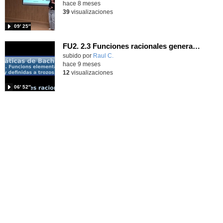
hace 8 meses
39
visualizaciones
09′ 25″
FU2. 2.3 Funciones racionales generales
Contenido educativo.
subido por
Raul C.
-
hace 9 meses
12
visualizaciones
06′ 52″