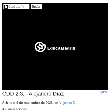
Contenido protegido…
Ajuste
d
CDD 2.3. - Alejandro Díaz
p
Subido el
5 de noviembre de 2023
por
Alejandro D.
4
visualizaciones