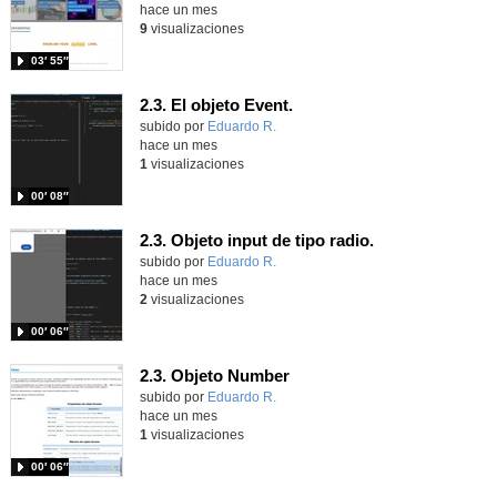
hace un mes
9
visualizaciones
03′ 55″
2.3. El objeto Event.
Contenido educativo.
subido por
Eduardo R.
-
hace un mes
1
visualizaciones
00′ 08″
2.3. Objeto input de tipo radio.
Contenido educativo.
subido por
Eduardo R.
-
hace un mes
2
visualizaciones
00′ 06″
2.3. Objeto Number
Contenido educativo.
subido por
Eduardo R.
-
hace un mes
1
visualizaciones
00′ 06″