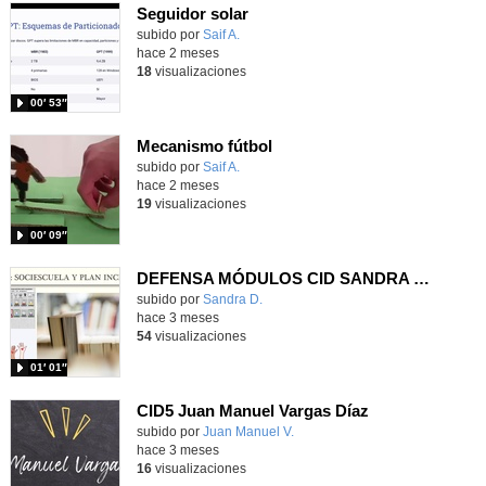
Seguidor solar
Contenido educativo.
subido por
Saif A.
-
hace 2 meses
18
visualizaciones
00′ 53″
Mecanismo fútbol
Contenido educativo.
subido por
Saif A.
-
hace 2 meses
19
visualizaciones
00′ 09″
DEFENSA MÓDULOS CID SANDRA DÍAZ GRUPO 7
Contenido educativo.
subido por
Sandra D.
-
hace 3 meses
54
visualizaciones
01′ 01″
CID5 Juan Manuel Vargas Díaz
Contenido educativo.
subido por
Juan Manuel V.
-
hace 3 meses
16
visualizaciones