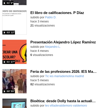
01′ 0″
El libro de calificaciones. P Díaz
subido por
Pablo D.
-
hace 3 meses
21
visualizaciones
03′ 12″
Presentación Alejandro López Ramírez
subido por
Alejandro L.
-
hace 4 meses
6
visualizaciones
01′ 27″
Feria de las profesiones 2026. IES María de Molina
subido por
Tic ies mariademolina madrid
-
hace 5 meses
82
visualizaciones
00′ 55″
Bioética: desde Dolly hasta la actualidad
Contenido educativo.
subido por
Ies villadevaldemoro valdemoro
-