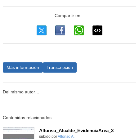
Más información
Transcripción
Del mismo autor…
Contenidos relacionados:
Alfonso_Alcalde_EvidenciaArea_3
Contenido educativo.
subido por
Alfonso A.
-