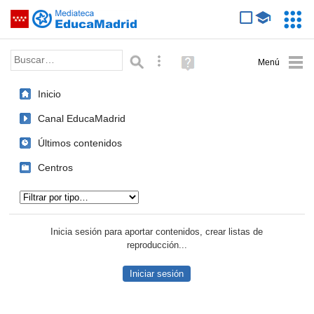
Mediateca de EducaMadrid
Saltar navegación
Servic
Educa
Palabra o frase:
Búsqueda avanzada
Ayuda
(en
ventana
Inicio
nueva)
Canal EducaMadrid
Últimos contenidos
Centros
Tipo de contenido:
Inicia sesión para aportar contenidos, crear listas de
reproducción...
Iniciar sesión